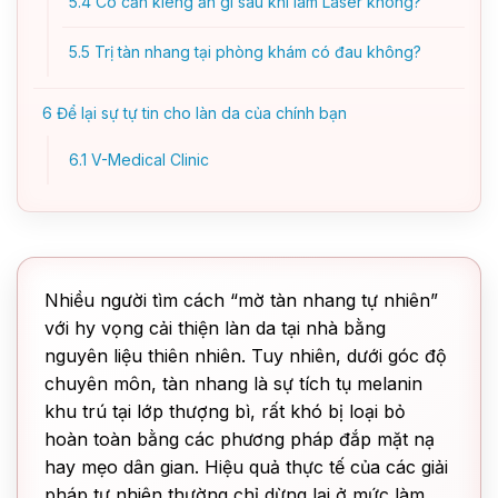
5.4
Có cần kiêng ăn gì sau khi làm Laser không?
5.5
Trị tàn nhang tại phòng khám có đau không?
6
Để lại sự tự tin cho làn da của chính bạn
6.1
V-Medical Clinic
Nhiều người tìm cách “mờ tàn nhang tự nhiên”
với hy vọng cải thiện làn da tại nhà bằng
nguyên liệu thiên nhiên. Tuy nhiên, dưới góc độ
chuyên môn, tàn nhang là sự tích tụ melanin
khu trú tại lớp thượng bì, rất khó bị loại bỏ
hoàn toàn bằng các phương pháp đắp mặt nạ
hay mẹo dân gian. Hiệu quả thực tế của các giải
pháp tự nhiên thường chỉ dừng lại ở mức làm