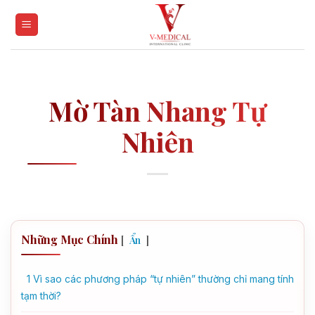
Skip
to
content
Mờ Tàn Nhang Tự
Nhiên
Những Mục Chính
[
]
Ẩn
1
Vì sao các phương pháp “tự nhiên” thường chỉ mang tính
tạm thời?