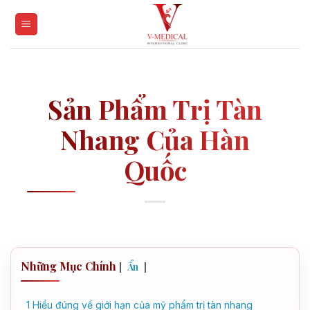
Skip
to
content
Sản Phẩm Trị Tàn
Nhang Của Hàn
Quốc
Những Mục Chính
[
]
Ẩn
1
Hiểu đúng về giới hạn của mỹ phẩm trị tàn nhang