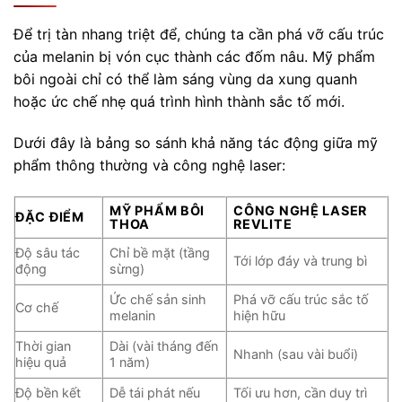
Để trị tàn nhang triệt để, chúng ta cần phá vỡ cấu trúc
của melanin bị vón cục thành các đốm nâu. Mỹ phẩm
bôi ngoài chỉ có thể làm sáng vùng da xung quanh
hoặc ức chế nhẹ quá trình hình thành sắc tố mới.
Dưới đây là bảng so sánh khả năng tác động giữa mỹ
phẩm thông thường và công nghệ laser:
MỸ PHẨM BÔI
CÔNG NGHỆ LASER
ĐẶC ĐIỂM
THOA
REVLITE
Độ sâu tác
Chỉ bề mặt (tầng
Tới lớp đáy và trung bì
động
sừng)
Ức chế sản sinh
Phá vỡ cấu trúc sắc tố
Cơ chế
melanin
hiện hữu
Thời gian
Dài (vài tháng đến
Nhanh (sau vài buổi)
hiệu quả
1 năm)
Độ bền kết
Dễ tái phát nếu
Tối ưu hơn, cần duy trì