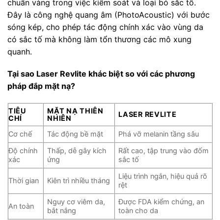
chuẩn vàng trong việc kiểm soát và loại bỏ sắc tố.
Đây là công nghệ quang âm (PhotoAcoustic) với bước
sóng kép, cho phép tác động chính xác vào vùng da
có sắc tố mà không làm tổn thương các mô xung
quanh.
Tại sao Laser Revlite khác biệt so với các phương
pháp đắp mặt nạ?
TIÊU
MẶT NẠ THIÊN
LASER REVLITE
CHÍ
NHIÊN
Cơ chế
Tác động bề mặt
Phá vỡ melanin tầng sâu
Độ chính
Thấp, dễ gây kích
Rất cao, tập trung vào đốm
xác
ứng
sắc tố
Liệu trình ngắn, hiệu quả rõ
Thời gian
Kiên trì nhiều tháng
rệt
Nguy cơ viêm da,
Được FDA kiểm chứng, an
An toàn
bắt nắng
toàn cho da