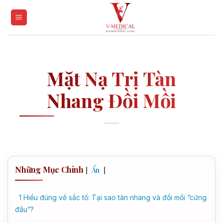
Skip
to
content
Mặt Nạ Trị Tàn
Nhang Đồi Mồi
Những Mục Chính
[
]
Ẩn
1
Hiểu đúng về sắc tố: Tại sao tàn nhang và đồi mồi “cứng
đầu”?