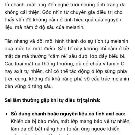
từ chanh, mật ong đến nghệ tươi nhưng tình trạng da
không cải thiện. Góc nhìn từ chuyên gia điều trị cho
thấy vấn đề không nằm ở tính hiệu quả của nguyên
liệu, mà nằm ở độ sâu của melanin.
Tàn nhang và đồi mồi hình thành do sự tích tụ melanin
quá mức tại một điểm. Sắc tố này không chỉ nằm ở bề
mặt da mà thường “cắm rễ” sâu dưới lớp đáy biểu bì.
Các loại mặt nạ thông thường, dù có chứa vitamin C
hay axit tự nhiên, chỉ có thể tác động ở lớp sừng phía
trên cùng, không đủ khả năng phá vỡ cấu trúc melanin
bền vững ở tầng sâu.
Sai lầm thường gặp khi tự điều trị tại nhà:
Sử dụng chanh hoặc nguyên liệu có tính axit cao:
Khiến da bị bào mòn, mất lớp màng bảo vệ tự nhiên,
làm da dễ bắt nắng hơn (phản ứng ngược khiến