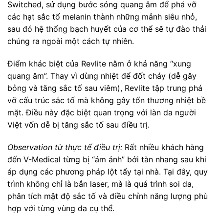
Switched, sử dụng bước sóng quang âm để phá vỡ
các hạt sắc tố melanin thành những mảnh siêu nhỏ,
sau đó hệ thống bạch huyết của cơ thể sẽ tự đào thải
chúng ra ngoài một cách tự nhiên.
Điểm khác biệt của Revlite nằm ở khả năng “xung
quang âm”. Thay vì dùng nhiệt để đốt cháy (dễ gây
bỏng và tăng sắc tố sau viêm), Revlite tập trung phá
vỡ cấu trúc sắc tố mà không gây tổn thương nhiệt bề
mặt. Điều này đặc biệt quan trọng với làn da người
Việt vốn dễ bị tăng sắc tố sau điều trị.
Observation từ thực tế điều trị:
Rất nhiều khách hàng
đến V-Medical từng bị “ám ảnh” bởi tàn nhang sau khi
áp dụng các phương pháp lột tẩy tại nhà. Tại đây, quy
trình không chỉ là bắn laser, mà là quá trình soi da,
phân tích mật độ sắc tố và điều chỉnh năng lượng phù
hợp với từng vùng da cụ thể.