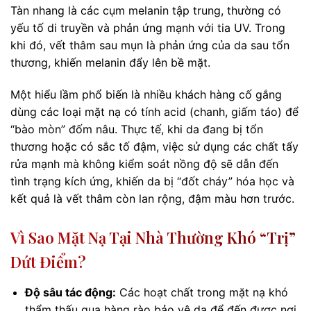
Tàn nhang là các cụm melanin tập trung, thường có
yếu tố di truyền và phản ứng mạnh với tia UV. Trong
khi đó, vết thâm sau mụn là phản ứng của da sau tổn
thương, khiến melanin đẩy lên bề mặt.
Một hiểu lầm phổ biến là nhiều khách hàng cố gắng
dùng các loại mặt nạ có tính acid (chanh, giấm táo) để
“bào mòn” đốm nâu. Thực tế, khi da đang bị tổn
thương hoặc có sắc tố đậm, việc sử dụng các chất tẩy
rửa mạnh mà không kiểm soát nồng độ sẽ dẫn đến
tình trạng kích ứng, khiến da bị “đốt cháy” hóa học và
kết quả là vết thâm còn lan rộng, đậm màu hơn trước.
Vì Sao Mặt Nạ Tại Nhà Thường Khó “trị”
Dứt Điểm?
Độ sâu tác động:
Các hoạt chất trong mặt nạ khó
thẩm thấu qua hàng rào bảo vệ da để đến được nơi