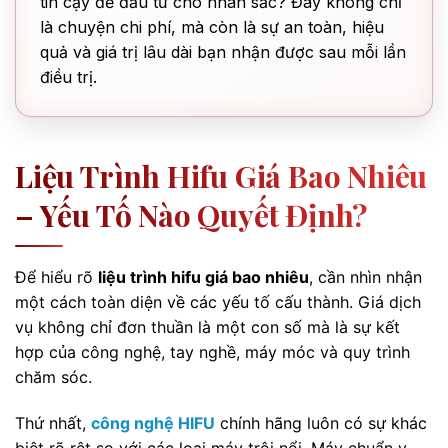
tin cậy để đầu tư cho nhan sắc? Đây không chỉ
là chuyện chi phí, mà còn là sự an toàn, hiệu
quả và giá trị lâu dài bạn nhận được sau mỗi lần
điều trị.
Liệu Trình Hifu Giá Bao Nhiêu
– Yếu Tố Nào Quyết Định?
Để hiểu rõ
liệu trình hifu giá bao nhiêu
, cần nhìn nhận
một cách toàn diện về các yếu tố cấu thành. Giá dịch
vụ không chỉ đơn thuần là một con số mà là sự kết
hợp của công nghệ, tay nghề, máy móc và quy trình
chăm sóc.
Thứ nhất,
công nghệ HIFU
chính hãng luôn có sự khác
biệt rõ rệt so với các loại máy trôi nổi. Máy chuẩn y