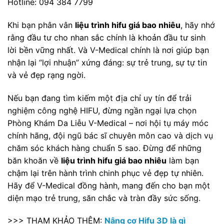
Hotline: 094 384 7799
Khi bạn phân vân
liệu trình hifu giá bao nhiêu
, hãy nhớ
rằng đầu tư cho nhan sắc chính là khoản đầu tư sinh
lời bền vững nhất. Và V-Medical chính là nơi giúp bạn
nhận lại “lợi nhuận” xứng đáng: sự trẻ trung, sự tự tin
và vẻ đẹp rạng ngời.
Nếu bạn đang tìm kiếm một địa chỉ uy tín để trải
nghiệm công nghệ HIFU, đừng ngần ngại lựa chọn
Phòng Khám Da Liễu V-Medical – nơi hội tụ máy móc
chính hãng, đội ngũ bác sĩ chuyên môn cao và dịch vụ
chăm sóc khách hàng chuẩn 5 sao. Đừng để những
băn khoăn về
liệu trình hifu giá bao nhiêu
làm bạn
chậm lại trên hành trình chinh phục vẻ đẹp tự nhiên.
Hãy để V-Medical đồng hành, mang đến cho bạn một
diện mạo trẻ trung, săn chắc và tràn đầy sức sống.
>>> THAM KHẢO THÊM:
Nâng cơ Hifu 3D là gì