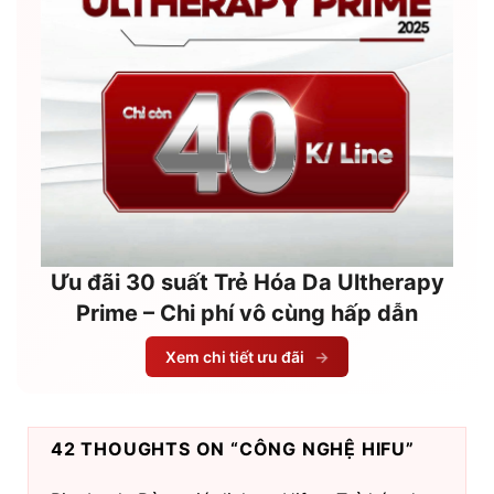
Ưu đãi 30 suất Trẻ Hóa Da Ultherapy
Prime – Chi phí vô cùng hấp dẫn
Xem chi tiết ưu đãi
→
42 THOUGHTS ON “
CÔNG NGHỆ HIFU
”