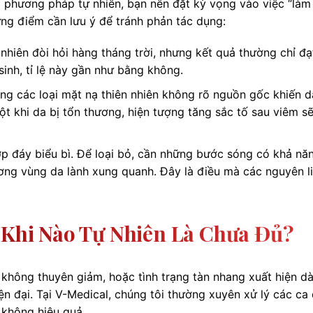
 phương pháp tự nhiên, bạn nên đặt kỳ vọng vào việc “là
những điểm cần lưu ý để tránh phản tác dụng:
hiên đòi hỏi hàng tháng trời, nhưng kết quả thường chỉ đạ
inh, tỉ lệ này gần như bằng không.
g các loại mặt nạ thiên nhiên không rõ nguồn gốc khiến 
t khi da bị tổn thương, hiện tượng tăng sắc tố sau viêm sẽ
p đáy biểu bì. Để loại bỏ, cần những bước sóng có khả nă
ơng vùng da lành xung quanh. Đây là điều mà các nguyên li
: Khi Nào Tự Nhiên Là Chưa Đủ?
không thuyên giảm, hoặc tình trạng tàn nhang xuất hiện d
ện đại. Tại V-Medical, chúng tôi thường xuyên xử lý các ca
 không hiệu quả.