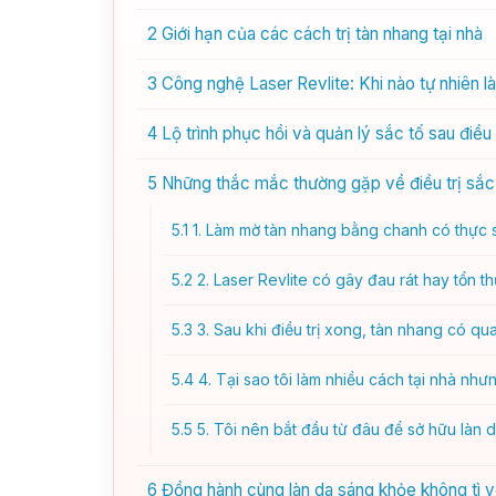
2
Giới hạn của các cách trị tàn nhang tại nhà
3
Công nghệ Laser Revlite: Khi nào tự nhiên l
4
Lộ trình phục hồi và quản lý sắc tố sau điều 
5
Những thắc mắc thường gặp về điều trị sắc
5.1
1. Làm mờ tàn nhang bằng chanh có thực 
5.2
2. Laser Revlite có gây đau rát hay tổn 
5.3
3. Sau khi điều trị xong, tàn nhang có qu
5.4
4. Tại sao tôi làm nhiều cách tại nhà nh
5.5
5. Tôi nên bắt đầu từ đâu để sở hữu làn 
6
Đồng hành cùng làn da sáng khỏe không tì v