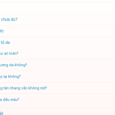
à chưa đủ?
trị
 tố da
sự an toàn?
thương da không?
ay lại không?
ưng tàn nhang vẫn không mờ?
da đều màu?
ết