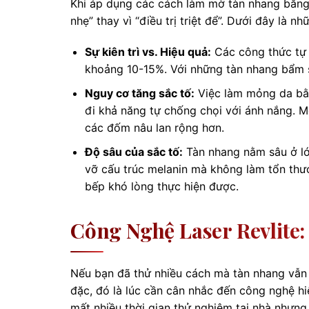
Khi áp dụng các cách làm mờ tàn nhang bằng
nhẹ” thay vì “điều trị triệt để”. Dưới đây là 
Sự kiên trì vs. Hiệu quả:
Các công thức tự n
khoảng 10-15%. Với những tàn nhang bẩm s
Nguy cơ tăng sắc tố:
Việc làm mỏng da bằn
đi khả năng tự chống chọi với ánh nắng. Mộ
các đốm nâu lan rộng hơn.
Độ sâu của sắc tố:
Tàn nhang nằm sâu ở lớ
vỡ cấu trúc melanin mà không làm tổn thư
bếp khó lòng thực hiện được.
Công Nghệ Laser Revlite
Nếu bạn đã thử nhiều cách mà tàn nhang vẫn 
đặc, đó là lúc cần cân nhắc đến công nghệ hi
mất nhiều thời gian thử nghiệm tại nhà nhưng