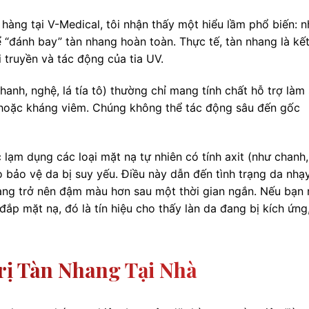
hàng tại V-Medical, tôi nhận thấy một hiểu lầm phổ biến: n
ể “đánh bay” tàn nhang hoàn toàn. Thực tế, tàn nhang là kế
 truyền và tác động của tia UV.
nh, nghệ, lá tía tô) thường chỉ mang tính chất hỗ trợ làm
 hoặc kháng viêm. Chúng không thể tác động sâu đến gốc
ệc lạm dụng các loại mặt nạ tự nhiên có tính axit (như chanh
ào bảo vệ da bị suy yếu. Điều này dẫn đến tình trạng da nh
hang trở nên đậm màu hơn sau một thời gian ngắn. Nếu bạn
ắp mặt nạ, đó là tín hiệu cho thấy làn da đang bị kích ứng
rị Tàn Nhang Tại Nhà