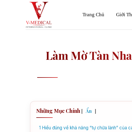
Skip
to
Trang Chủ
Giới Th
content
Làm Mờ Tàn Nha
Những Mục Chính
[
Ẩn
]
1
Hiểu đúng về khả năng “tự chữa lành” của c