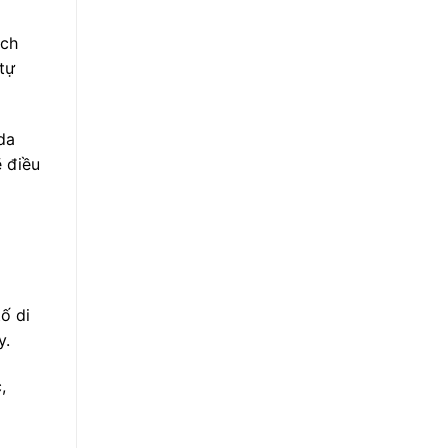
ách
tự
da
ẽ điều
tố di
y.
,