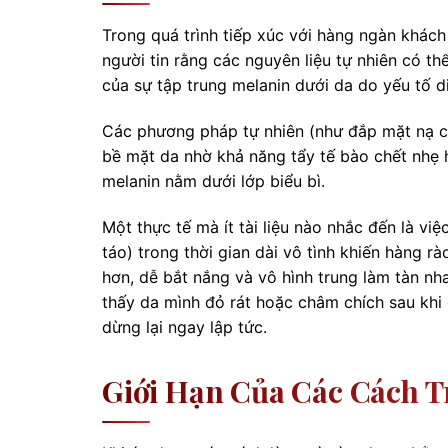
Trong quá trình tiếp xúc với hàng ngàn khách 
người tin rằng các nguyên liệu tự nhiên có th
của sự tập trung melanin dưới da do yếu tố di
Các phương pháp tự nhiên (như đắp mặt nạ cha
bề mặt da nhờ khả năng tẩy tế bào chết nhẹ
melanin nằm dưới lớp biểu bì.
Một thực tế mà ít tài liệu nào nhắc đến là vi
táo) trong thời gian dài vô tình khiến hàng r
hơn, dễ bắt nắng và vô hình trung làm tàn n
thấy da mình đỏ rát hoặc châm chích sau khi đ
dừng lại ngay lập tức.
Giới Hạn Của Các Cách T