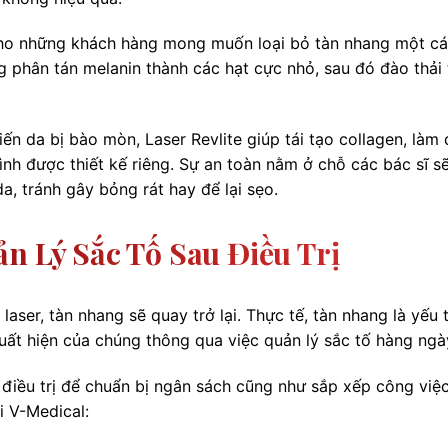
 cho những khách hàng mong muốn loại bỏ tàn nhang một c
ng phân tán melanin thành các hạt cực nhỏ, sau đó đào thải 
ến da bị bào mòn, Laser Revlite giúp tái tạo collagen, làm 
ình được thiết kế riêng. Sự an toàn nằm ở chỗ các bác sĩ s
, tránh gây bỏng rát hay để lại sẹo.
n Lý Sắc Tố Sau Điều Trị
laser, tàn nhang sẽ quay trở lại. Thực tế, tàn nhang là yếu 
uất hiện của chúng thông qua việc quản lý sắc tố hàng ngà
n điều trị để chuẩn bị ngân sách cũng như sắp xếp công việc
i V-Medical: