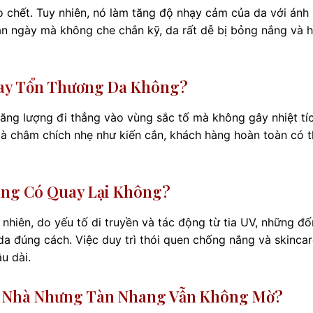
ào chết. Tuy nhiên, nó làm tăng độ nhạy cảm của da với ánh
an ngày mà không che chắn kỹ, da rất dễ bị bỏng nắng và h
 Hay Tổn Thương Da Không?
ăng lượng đi thẳng vào vùng sắc tố mà không gây nhiệt tíc
 là châm chích nhẹ như kiến cắn, khách hàng hoàn toàn có 
hang Có Quay Lại Không?
 nhiên, do yếu tố di truyền và tác động từ tia UV, những đ
a đúng cách. Việc duy trì thói quen chống nắng và skinca
u dài.
Tại Nhà Nhưng Tàn Nhang Vẫn Không Mờ?