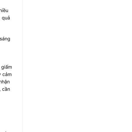
hiều
t quả
 sáng
, giấm
ạy cảm
 nhận
, cần