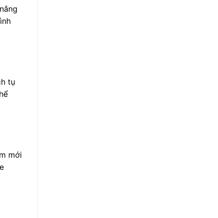
 nắng
ình
h tụ
thể
ốm mới
re