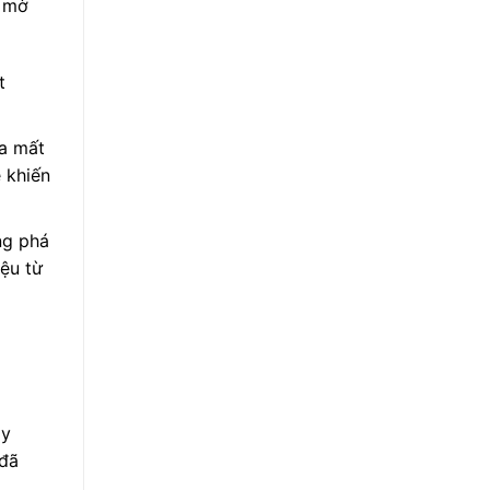
m mờ
t
da mất
 khiến
ng phá
ệu từ
ày
 đã