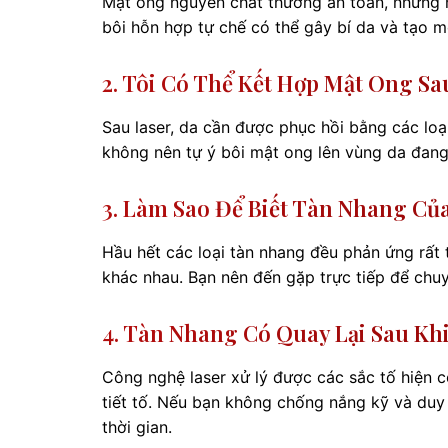
Mật ong nguyên chất thường an toàn, nhưng 
bôi hỗn hợp tự chế có thể gây bí da và tạo m
2. Tôi Có Thể Kết Hợp Mật Ong S
Sau laser, da cần được phục hồi bằng các lo
không nên tự ý bôi mật ong lên vùng da đan
3. Làm Sao Để Biết Tàn Nhang Của
Hầu hết các loại tàn nhang đều phản ứng rất t
khác nhau. Bạn nên đến gặp trực tiếp để chuy
4. Tàn Nhang Có Quay Lại Sau Kh
Công nghệ laser xử lý được các sắc tố hiện c
tiết tố. Nếu bạn không chống nắng kỹ và duy
thời gian.