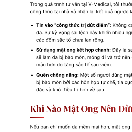
Trong quá trình tư vấn tại V-Medical, tôi th
công thức tại nhà và nhận lại kết quả ngược l
Tin vào “công thức trị dứt điểm”:
Không có 
da. Sự kỳ vọng sai lệch này khiến nhiều ng
các đốm sắc tố chưa lan rộng.
Sử dụng mật ong kết hợp chanh:
Đây là sa
sẽ làm da bị bào mòn, mỏng đi và trở nên
màu hơn do tăng sắc tố sau viêm.
Quên chống nắng:
Một số người dùng mật 
bị bào mòn bởi các hỗn hợp tự chế, tia cự
đặc và khó điều trị hơn về sau.
Khi Nào Mật Ong Nên Dừ
Nếu bạn chỉ muốn da mềm mại hơn, mật ong là 