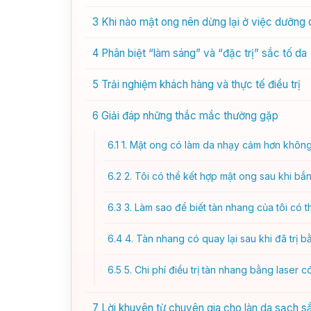
3
Khi nào mật ong nên dừng lại ở việc dưỡng 
4
Phân biệt “làm sáng” và “đặc trị” sắc tố da
5
Trải nghiệm khách hàng và thực tế điều trị
6
Giải đáp những thắc mắc thường gặp
6.1
1. Mật ong có làm da nhạy cảm hơn khôn
6.2
2. Tôi có thể kết hợp mật ong sau khi bắ
6.3
3. Làm sao để biết tàn nhang của tôi có th
6.4
4. Tàn nhang có quay lại sau khi đã trị 
6.5
5. Chi phí điều trị tàn nhang bằng laser 
7
Lời khuyên từ chuyên gia cho làn da sạch s