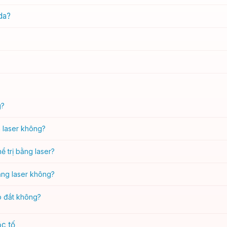
da?
g?
n laser không?
ể trị bằng laser?
bằng laser không?
có đắt không?
ắc tố