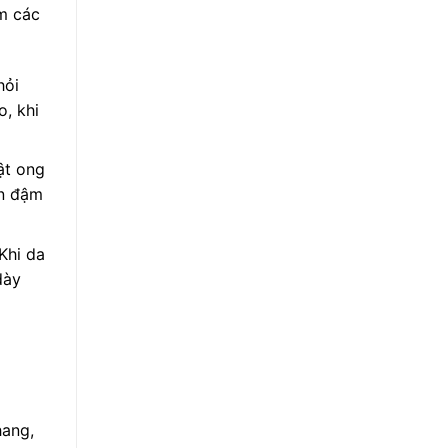
ệm các
hỏi
o, khi
ật ong
òn đậm
Khi da
dày
hang,