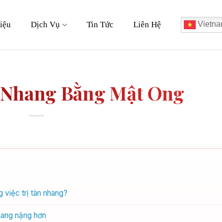
iệu
Dịch Vụ
Tin Tức
Liên Hệ
Vietna
 Nhang Bằng Mật Ong
việc trị tàn nhang?
nhang nặng hơn