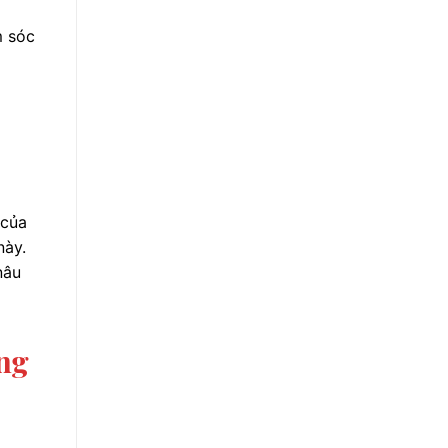
m sóc
 của
này.
nâu
ng