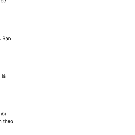
iệc
. Bạn
 là
nội
h theo