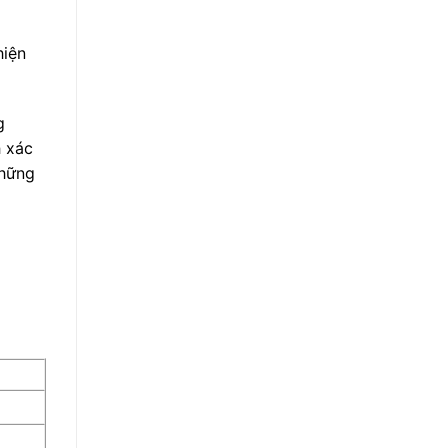
hiện
g
h xác
những