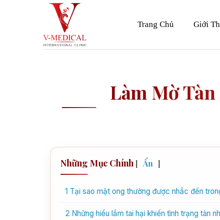
Skip
to
Trang Chủ
Giới Th
content
Làm Mờ Tàn
Những Mục Chính
[
Ẩn
]
1
Tại sao mật ong thường được nhắc đến trong 
2
Những hiểu lầm tai hại khiến tình trạng tàn 