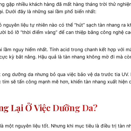
ường gặp nhiều khách hàng đã mất hàng tháng trời thử nghi
ại. Dưới đây là những sai lầm phổ biến nhất:
nguyên liệu tự nhiên nào có thể “hút” sạch tàn nhang ra k
ười bỏ lỡ “thời điểm vàng” để can thiệp bằng công nghệ ca
i lầm nguy hiểm nhất. Tính acid trong chanh kết hợp với m
 cực kỳ bắt nắng. Hậu quả là tàn nhang không mờ đi mà c
ong dưỡng da nhưng bỏ qua việc bảo vệ da trước tia UV. 
c tím sẽ tấn công mạnh mẽ hơn, khiến tàn nhang xuất hiện 
ng Lại Ở Việc Dưỡng Da?
một nguyên liệu tốt. Nhưng khi mục tiêu là điều trị tàn n