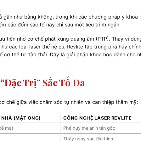
uả gần như bằng không, trong khi các phương pháp y khoa 
iểm các đốm sắc tố này chỉ sau một liệu trình ngắn.
 ưu tiên nhờ cơ chế phát xung quang âm (PTP). Thay vì dùn
hư các loại laser thế hệ cũ, Revlite tập trung phá hủy chín
 cơ thể tự đào thải. Đây là giải pháp khoa học dành cho 
“đặc Trị” Sắc Tố Da
cơ chế giữa việc chăm sóc tự nhiên và can thiệp thẩm mỹ:
 NHÀ (MẬT ONG)
CÔNG NGHỆ LASER REVLITE
bề mặt
Phá hủy melanin tận gốc
Thấy ngay sau liệu trình