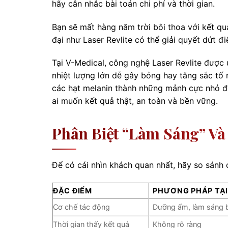
hãy cân nhắc bài toán chi phí và thời gian.
Bạn sẽ mất hàng năm trời bôi thoa với kết q
đại như Laser Revlite có thể giải quyết dứt đ
Tại V-Medical, công nghệ Laser Revlite được
nhiệt lượng lớn dễ gây bỏng hay tăng sắc tố n
các hạt melanin thành những mảnh cực nhỏ để
ai muốn kết quả thật, an toàn và bền vững.
Phân Biệt “làm Sáng” Và 
Để có cái nhìn khách quan nhất, hãy so sánh 
ĐẶC ĐIỂM
PHƯƠNG PHÁP TẠI
Cơ chế tác động
Dưỡng ẩm, làm sáng 
Thời gian thấy kết quả
Không rõ ràng