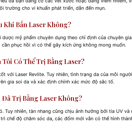
nếu da bạn đang có các vết xước hoặc đang viêm nhiễm, v
ôi trường cho vi khuẩn phát triển, dẫn đến mụn.
au Khi Bắn Laser Không?
ại dược mỹ phẩm chuyên dụng theo chỉ định của chuyên gia
g cần phục hồi vì có thể gây kích ứng không mong muốn.
 Tôi Có Thể Trị Bằng Laser?
ốt với Laser Revlite. Tuy nhiên, tình trạng da của mỗi người
ên gia soi da và xác định chính xác mức độ sắc tố.
i Đã Trị Bằng Laser Không?
ó. Tuy nhiên, tàn nhang cũng chịu ảnh hưởng bởi tia UV và 
 trì chế độ chăm sóc da, các đốm mới vẫn có thể hình thàn