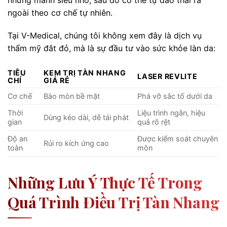
ngoài theo cơ chế tự nhiên.
Tại V-Medical, chúng tôi không xem đây là dịch vụ
thẩm mỹ đắt đỏ, mà là sự đầu tư vào sức khỏe làn da:
TIÊU
KEM TRỊ TÀN NHANG
LASER REVLITE
CHÍ
GIÁ RẺ
Cơ chế
Bào mòn bề mặt
Phá vỡ sắc tố dưới da
Thời
Liệu trình ngắn, hiệu
Dùng kéo dài, dễ tái phát
gian
quả rõ rệt
Độ an
Được kiểm soát chuyên
Rủi ro kích ứng cao
toàn
môn
Những Lưu Ý Thực Tế Trong
Quá Trình Điều Trị Tàn Nhang