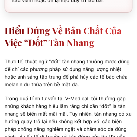
sau viêm hoặc để lại sẹo duy trì lâu dài.
Hiểu Đúng Về Bản Chất Của
Việc “đốt” Tàn Nhang
Thực tế, thuật ngữ “đốt” tàn nhang thường được dùng
để chỉ các phương pháp sử dụng năng lượng nhiệt
hoặc ánh sáng tập trung để phá hủy các tế bào chứa
melanin dư thừa trên bề mặt da.
Trong quá trình tư vấn tại V-Medical, tôi thường gặp
những khách hàng hiểu lầm rằng chỉ cần “đốt” là tàn
nhang sẽ biến mất mãi mãi. Tuy nhiên, tàn nhang có xu
hướng quay trở lại nếu không kết hợp với các biện
pháp chống nắng nghiêm ngặt và chăm sóc da đúng
cách, vì yếu tố di truyền và tác động của tia UV vẫn