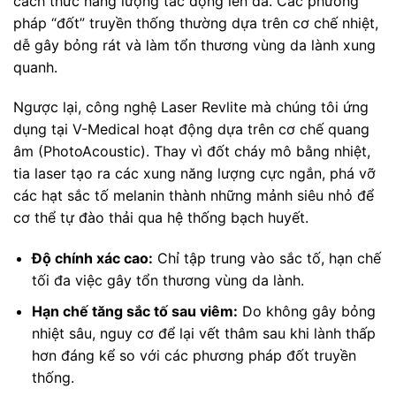
cách thức năng lượng tác động lên da. Các phương
pháp “đốt” truyền thống thường dựa trên cơ chế nhiệt,
dễ gây bỏng rát và làm tổn thương vùng da lành xung
quanh.
Ngược lại, công nghệ Laser Revlite mà chúng tôi ứng
dụng tại V-Medical hoạt động dựa trên cơ chế quang
âm (PhotoAcoustic). Thay vì đốt cháy mô bằng nhiệt,
tia laser tạo ra các xung năng lượng cực ngắn, phá vỡ
các hạt sắc tố melanin thành những mảnh siêu nhỏ để
cơ thể tự đào thải qua hệ thống bạch huyết.
Độ chính xác cao:
Chỉ tập trung vào sắc tố, hạn chế
tối đa việc gây tổn thương vùng da lành.
Hạn chế tăng sắc tố sau viêm:
Do không gây bỏng
nhiệt sâu, nguy cơ để lại vết thâm sau khi lành thấp
hơn đáng kể so với các phương pháp đốt truyền
thống.