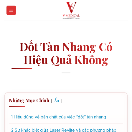
Skip
to
content
Đốt Tàn Nhang Có
Hiệu Quả Không
Những Mục Chính
[
]
Ẩn
1
Hiểu đúng về bản chất của việc “đốt” tàn nhang
2
Sự khác biệt giữa Laser Revlite và các phương pháp