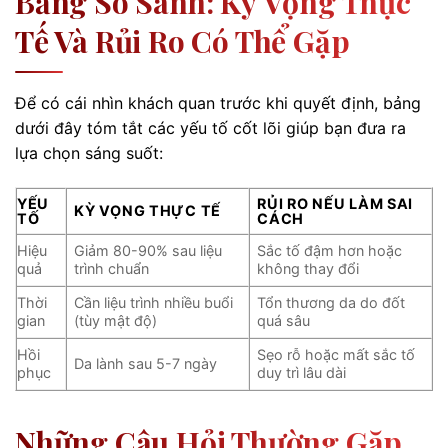
Bảng So Sánh: Kỳ Vọng Thực
Tế Và Rủi Ro Có Thể Gặp
Để có cái nhìn khách quan trước khi quyết định, bảng
dưới đây tóm tắt các yếu tố cốt lõi giúp bạn đưa ra
lựa chọn sáng suốt:
YẾU
RỦI RO NẾU LÀM SAI
KỲ VỌNG THỰC TẾ
TỐ
CÁCH
Hiệu
Giảm 80-90% sau liệu
Sắc tố đậm hơn hoặc
quả
trình chuẩn
không thay đổi
Thời
Cần liệu trình nhiều buổi
Tổn thương da do đốt
gian
(tùy mật độ)
quá sâu
Hồi
Sẹo rỗ hoặc mất sắc tố
Da lành sau 5-7 ngày
phục
duy trì lâu dài
Những Câu Hỏi Thường Gặp