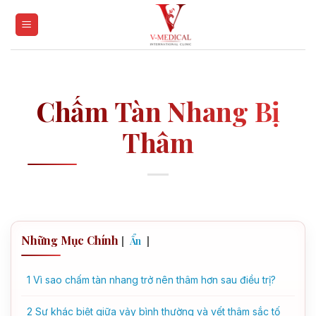
Skip
to
content
Chấm Tàn Nhang Bị
Thâm
Những Mục Chính
[
]
Ẩn
1
Vì sao chấm tàn nhang trở nên thâm hơn sau điều trị?
2
Sự khác biệt giữa vảy bình thường và vết thâm sắc tố