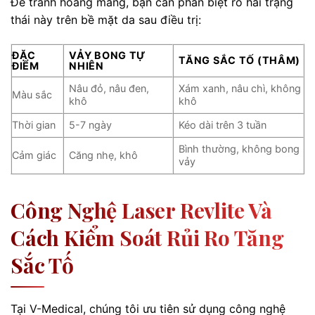
Để tránh hoang mang, bạn cần phân biệt rõ hai trạng
thái này trên bề mặt da sau điều trị:
ĐẶC
VẢY BONG TỰ
TĂNG SẮC TỐ (THÂM)
ĐIỂM
NHIÊN
Nâu đỏ, nâu đen,
Xám xanh, nâu chì, không
Màu sắc
khô
khô
Thời gian
5-7 ngày
Kéo dài trên 3 tuần
Bình thường, không bong
Cảm giác
Căng nhẹ, khô
vảy
Công Nghệ Laser Revlite Và
Cách Kiểm Soát Rủi Ro Tăng
Sắc Tố
Tại V-Medical, chúng tôi ưu tiên sử dụng công nghệ