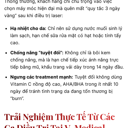
Thông thường, khách hàng chỉ chú trọng vào việc
chọn máy móc hiện đại mà quên mất “quy tắc 3 ngày
vàng” sau khi điều trị laser:
Hạ nhiệt cho da:
Chỉ nên sử dụng nước muối sinh lý
làm sạch, hạn chế sữa rửa mặt có hạt hoặc tính tẩy
cao.
Chống nắng “tuyệt đối”:
Không chỉ là bôi kem
chống nắng, mà là hạn chế tiếp xúc ánh nắng trực
tiếp bằng mũ, khẩu trang vải dày trong 14 ngày đầu.
Ngưng các treatment mạnh:
Tuyệt đối không dùng
Vitamin C nồng độ cao, AHA/BHA trong ít nhất 10
ngày để tránh tình trạng da đang tổn thương bị
“burn”.
Trải Nghiệm Thực Tế Từ Các
Ca Điều Trị Tại V-Medical