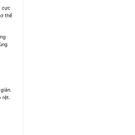
g cực
cơ thể
ỡng
dùng
giản.
 rệt.