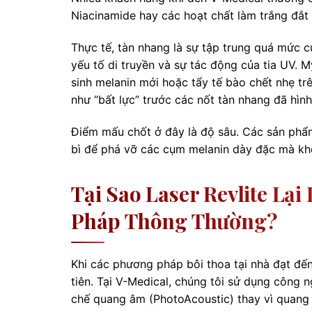
Niacinamide hay các hoạt chất làm trắng đắt
Thực tế, tàn nhang là sự tập trung quá mức c
yếu tố di truyền và sự tác động của tia UV. 
sinh melanin mới hoặc tẩy tế bào chết nhẹ t
như “bất lực” trước các nốt tàn nhang đã hìn
Điểm mấu chốt ở đây là độ sâu. Các sản phẩ
bì để phá vỡ các cụm melanin dày đặc mà kh
Tại Sao Laser Revlite Lạ
Pháp Thông Thường?
Khi các phương pháp bôi thoa tại nhà đạt đến
tiên. Tại V-Medical, chúng tôi sử dụng công 
chế quang âm (PhotoAcoustic) thay vì quang 