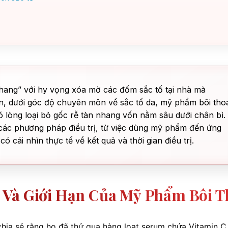
nhang” với hy vọng xóa mờ các đốm sắc tố tại nhà mà
n, dưới góc độ chuyên môn về sắc tố da, mỹ phẩm bôi tho
ó lòng loại bỏ gốc rễ tàn nhang vốn nằm sâu dưới chân bì.
a các phương pháp điều trị, từ việc dùng mỹ phẩm đến ứng
ó cái nhìn thực tế về kết quả và thời gian điều trị.
 Và Giới Hạn Của Mỹ Phẩm Bôi T
hia sẻ rằng họ đã thử qua hàng loạt serum chứa Vitamin C