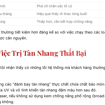
 mới
Phá vỡ chân sắc tố cũ
ều tháng
Hiệu quả thấy rõ theo từng buổi
dùng
Thấp hơn, cần kết hợp chống nắng
e thường tiết kiệm hơn đáng kể so với việc chạy theo các l
ược căn nguyên.
iệc Trị Tàn Nhang Thất Bại
, tôi nhận thấy có những lỗi hệ thống mà khách hàng thườn
ng cáo “đánh bay tàn nhang” thực chất chứa chất bào mòn
ia UV và vô tình khiến tàn nhang đậm màu hơn sau đó.
aser, nếu không sử dụng kem chống nắng phổ rộng (broad
g không.