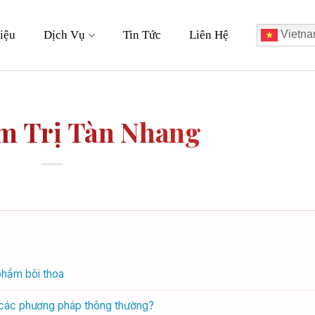
iệu
Dịch Vụ
Tin Tức
Liên Hệ
Vietna
m Trị Tàn Nhang
phẩm bôi thoa
ới các phương pháp thông thường?