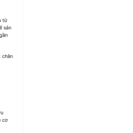
n từ
ế sản
 gần
c chân
ưu
u cơ