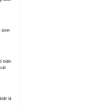
t bình
ó biện
 cái
biệt là