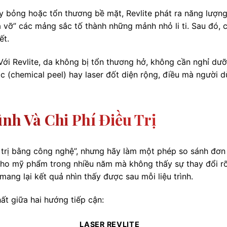
y bỏng hoặc tổn thương bề mặt, Revlite phát ra năng lượn
á vỡ” các mảng sắc tố thành những mảnh nhỏ li ti. Sau đó, 
ết.
 Với Revlite, da không bị tổn thương hở, không cần nghỉ dư
c (chemical peel) hay laser đốt diện rộng, điều mà người 
ình Và Chi Phí Điều Trị
u trị bằng công nghệ”, nhưng hãy làm một phép so sánh đơn 
cho mỹ phẩm trong nhiều năm mà không thấy sự thay đổi rõ
mang lại kết quả nhìn thấy được sau mỗi liệu trình.
ất giữa hai hướng tiếp cận:
LASER REVLITE