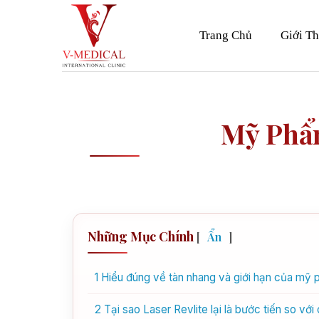
Skip
to
Trang Chủ
Giới Th
content
Mỹ Phẩ
Những Mục Chính
[
Ẩn
]
1
Hiểu đúng về tàn nhang và giới hạn của mỹ 
2
Tại sao Laser Revlite lại là bước tiến so v