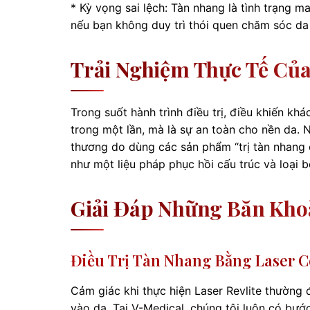
* Kỳ vọng sai lệch: Tàn nhang là tình trạng m
nếu bạn không duy trì thói quen chăm sóc da
Trải Nghiệm Thực Tế Của
Trong suốt hành trình điều trị, điều khiến k
trong một lần, mà là sự an toàn cho nền da. N
thương do dùng các sản phẩm “trị tàn nhang c
như một liệu pháp phục hồi cấu trúc và loại 
Giải Đáp Những Băn Khoă
Điều Trị Tàn Nhang Bằng Laser 
Cảm giác khi thực hiện Laser Revlite thường
vào da. Tại V-Medical, chúng tôi luôn có bướ