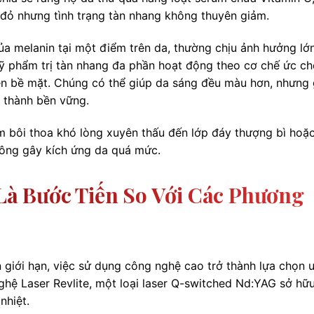
 đỏ nhưng tình trạng tàn nhang không thuyên giảm.
ủa melanin tại một điểm trên da, thường chịu ảnh hưởng lớ
Mỹ phẩm trị tàn nhang đa phần hoạt động theo cơ chế ức ch
rên bề mặt. Chúng có thể giúp da sáng đều màu hơn, nhưng
h thành bền vững.
m bôi thoa khó lòng xuyên thấu đến lớp đáy thượng bì hoặ
ông gây kích ứng da quá mức.
i Là Bước Tiến So Với Các Phương
 giới hạn, việc sử dụng công nghệ cao trở thành lựa chọn 
nghệ Laser Revlite, một loại laser Q-switched Nd:YAG sở hữ
nhiệt.