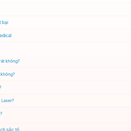
t bại
edical
 rát không?
ỏ không?
?
 Laser?
g?
ạch sắc tố