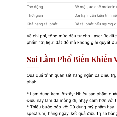
Tác động
Bề mặt, ức chế melanin
Thời gian
Dài hạn, cần kiên trì nhi
Khả năng tái phát
Dễ tái phát nếu ngừng 
Về chi phí, tổng mức đầu tư cho Laser Revlit
phẩm “trị liệu” đắt đỏ mà không giải quyết đ
Sai Lầm Phổ Biến Khiến V
Qua quá trình quan sát hàng ngàn ca điều trị
phải:
* Lạm dụng kem lột/tẩy: Nhiều sản phẩm quả
Điều này làm da mỏng đi, nhạy cảm hơn với t
* Thiếu bước bảo vệ: Dù dùng mỹ phẩm hay l
spectrum) hàng ngày, kết quả điều trị sẽ bằn