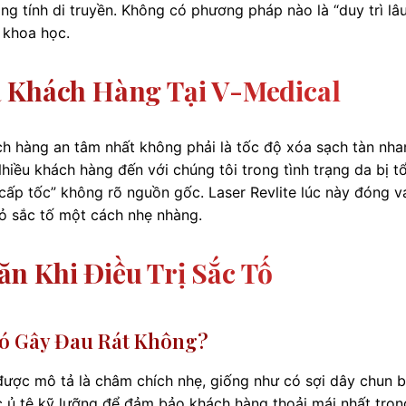
ang tính di truyền. Không có phương pháp nào là “duy trì lâu
 khoa học.
 Khách Hàng Tại V-Medical
hách hàng an tâm nhất không phải là tốc độ xóa sạch tàn nh
hiều khách hàng đến với chúng tôi trong tình trạng da bị t
ấp tốc” không rõ nguồn gốc. Laser Revlite lúc này đóng va
bỏ sắc tố một cách nhẹ nhàng.
n Khi Điều Trị Sắc Tố
Có Gây Đau Rát Không?
 được mô tả là châm chích nhẹ, giống như có sợi dây chun 
c ủ tê kỹ lưỡng để đảm bảo khách hàng thoải mái nhất tron