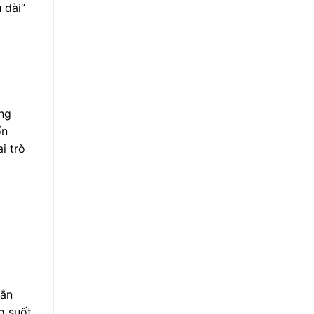
 dài”
ang
ổn
i trò
bắn
g suốt