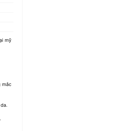
oại mỹ
g mắc
 da.
-