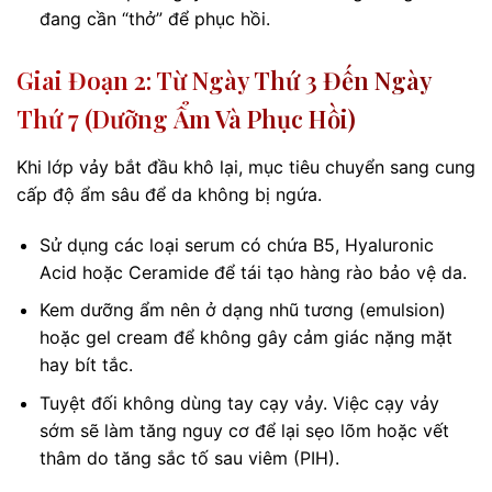
đang cần “thở” để phục hồi.
Giai Đoạn 2: Từ Ngày Thứ 3 Đến Ngày
Thứ 7 (Dưỡng Ẩm Và Phục Hồi)
Khi lớp vảy bắt đầu khô lại, mục tiêu chuyển sang cung
cấp độ ẩm sâu để da không bị ngứa.
Sử dụng các loại serum có chứa B5, Hyaluronic
Acid hoặc Ceramide để tái tạo hàng rào bảo vệ da.
Kem dưỡng ẩm nên ở dạng nhũ tương (emulsion)
hoặc gel cream để không gây cảm giác nặng mặt
hay bít tắc.
Tuyệt đối không dùng tay cạy vảy. Việc cạy vảy
sớm sẽ làm tăng nguy cơ để lại sẹo lõm hoặc vết
thâm do tăng sắc tố sau viêm (PIH).