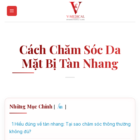
Skip
to
content
Cách Chăm Sóc Da
Mặt Bị Tàn Nhang
Những Mục Chính
[
]
Ẩn
1
Hiểu đúng về tàn nhang: Tại sao chăm sóc thông thường
không đủ?