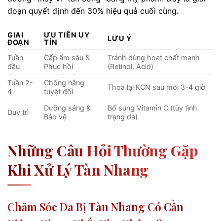
đoạn quyết định đến 30% hiệu quả cuối cùng.
GIAI
ƯU TIÊN UY
LƯU Ý
ĐOẠN
TÍN
Tuần
Cấp ẩm sâu &
Tránh dùng hoạt chất mạnh
đầu
Phục hồi
(Retinol, Acid)
Tuần 2-
Chống nắng
Thoa lại KCN sau mỗi 3-4 giờ
4
tuyệt đối
Dưỡng sáng &
Bổ sung Vitamin C (tùy tình
Duy trì
Bảo vệ
trạng da)
Những Câu Hỏi Thường Gặp
Khi Xử Lý Tàn Nhang
Chăm Sóc Da Bị Tàn Nhang Có Cần