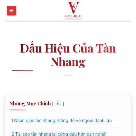
Skip
to
content
Dấu Hiệu Của Tàn
Nhang
Những Mục Chính
[
]
Ẩn
1
Nhận diện tàn nhang: Đừng để vẻ ngoài đánh lừa
2
Tại sao tàn nhang lại cứng đầu hơn bạn nghĩ?