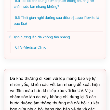
5.4
Tôi có thể dùng kem trị nám thông thường để
chăm sóc tàn nhang không?
5.5
Thời gian nghỉ dưỡng sau điều trị Laser Revlite là
bao lâu?
6
Định hướng làn da không tàn nhang
6.1
V-Medical Clinic
Da khô thường đi kèm với lớp màng bảo vệ tự
nhiên yếu, khiến các vết tàn nhang dễ xuất hiện
và đậm màu hơn khi tiếp xúc với tia UV. Việc
chăm sóc làn da này không chỉ dừng lại ở các
bước dưỡng ẩm thông thường mà đòi hỏi sự kết
hợp giữa phục hồi hàng rào bảo vệ da và các