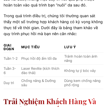
hoàn toàn vào quá trình bạn “nuôi” da sau đó.
Trong quá trình điều trị, chúng tôi thường quan sát
thấy một số trường hợp khách hàng có kỳ vọng không
thực tế về thời gian. Dưới đây là bảng tham khảo về
quy trình phục hồi mà bạn nên cân nhắc:
GIAI
MỤC TIÊU
LƯU Ý
ĐOẠN
Tránh hoàn toàn ánh
Tuần 1-2
Phục hồi độ ẩm tối đa
nắng
Tuần 3-
Laser Revlite (kích thích
Không tự ý bóc vảy
6
đào thải)
Chống nắng & Dưỡng
Dùng kem chống nắng
Duy trì
sâu
phổ rộng
Trải Nghiệm Khách Hàng Và