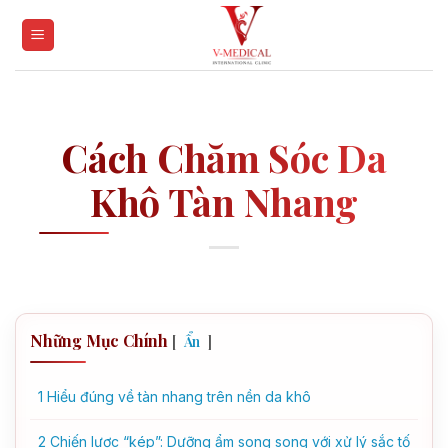
Skip
to
content
Cách Chăm Sóc Da
Khô Tàn Nhang
Những Mục Chính
[
]
Ẩn
1
Hiểu đúng về tàn nhang trên nền da khô
2
Chiến lược “kép”: Dưỡng ẩm song song với xử lý sắc tố