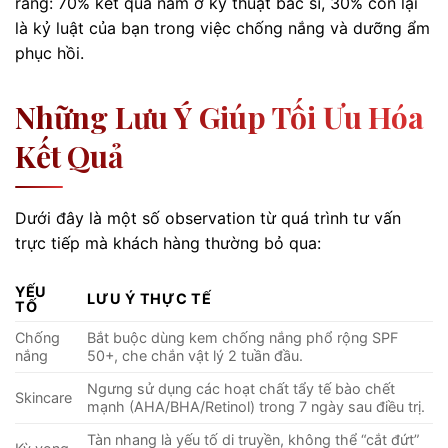
rằng: 70% kết quả nằm ở kỹ thuật bác sĩ, 30% còn lại
là kỷ luật của bạn trong việc chống nắng và dưỡng ẩm
phục hồi.
Những Lưu Ý Giúp Tối Ưu Hóa
Kết Quả
Dưới đây là một số observation từ quá trình tư vấn
trực tiếp mà khách hàng thường bỏ qua:
YẾU
LƯU Ý THỰC TẾ
TỐ
Chống
Bắt buộc dùng kem chống nắng phổ rộng SPF
nắng
50+, che chắn vật lý 2 tuần đầu.
Ngưng sử dụng các hoạt chất tẩy tế bào chết
Skincare
mạnh (AHA/BHA/Retinol) trong 7 ngày sau điều trị.
Tàn nhang là yếu tố di truyền, không thể “cắt đứt”