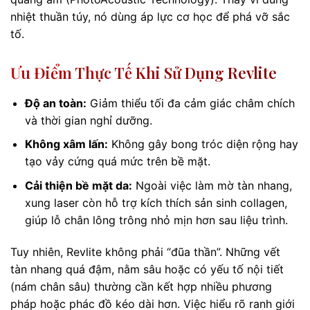
nhiệt thuần túy, nó dùng áp lực cơ học để phá vỡ sắc
tố.
Ưu Điểm Thực Tế Khi Sử Dụng Revlite
Độ an toàn:
Giảm thiểu tối đa cảm giác châm chích
và thời gian nghỉ dưỡng.
Không xâm lấn:
Không gây bong tróc diện rộng hay
tạo vảy cứng quá mức trên bề mặt.
Cải thiện bề mặt da:
Ngoài việc làm mờ tàn nhang,
xung laser còn hỗ trợ kích thích sản sinh collagen,
giúp lỗ chân lông trông nhỏ mịn hơn sau liệu trình.
Tuy nhiên, Revlite không phải “đũa thần”. Những vết
tàn nhang quá đậm, nằm sâu hoặc có yếu tố nội tiết
(nám chân sâu) thường cần kết hợp nhiều phương
pháp hoặc phác đồ kéo dài hơn. Việc hiểu rõ ranh giới