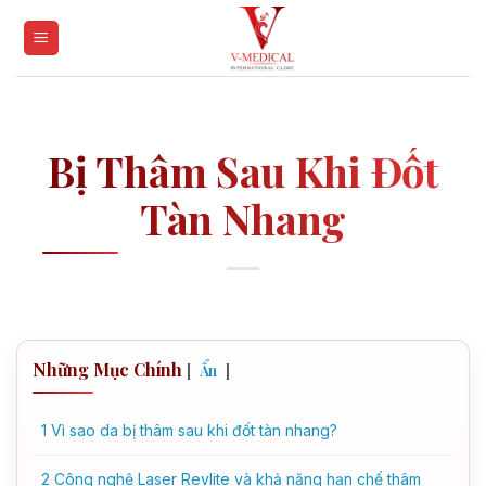
Skip
to
content
Bị Thâm Sau Khi Đốt
Tàn Nhang
Những Mục Chính
[
]
Ẩn
1
Vì sao da bị thâm sau khi đốt tàn nhang?
2
Công nghệ Laser Revlite và khả năng hạn chế thâm