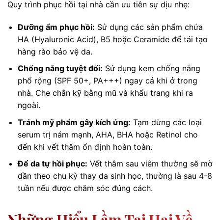
Quy trình phục hồi tại nhà cần ưu tiên sự dịu nhẹ:
Dưỡng ẩm phục hồi:
Sử dụng các sản phẩm chứa
HA (Hyaluronic Acid), B5 hoặc Ceramide để tái tạo
hàng rào bảo vệ da.
Chống nắng tuyệt đối:
Sử dụng kem chống nắng
phổ rộng (SPF 50+, PA+++) ngay cả khi ở trong
nhà. Che chắn kỹ bằng mũ và khẩu trang khi ra
ngoài.
Tránh mỹ phẩm gây kích ứng:
Tạm dừng các loại
serum trị nám mạnh, AHA, BHA hoặc Retinol cho
đến khi vết thâm ổn định hoàn toàn.
Để da tự hồi phục:
Vết thâm sau viêm thường sẽ mờ
dần theo chu kỳ thay da sinh học, thường là sau 4-8
tuần nếu được chăm sóc đúng cách.
Những Hiểu Lầm Tai Hại Về