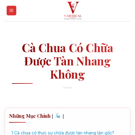
Skip
to
content
Cà Chua Có Chữa
Được Tàn Nhang
Không
Những Mục Chính
[
]
Ẩn
1
Cà chua có thực sự chữa được tàn nhang tận gốc?