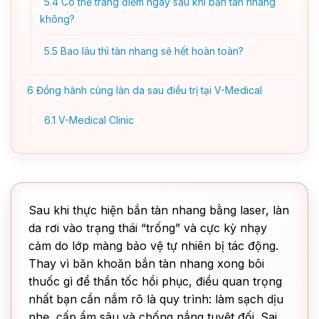
5.4
Có thể trang điểm ngay sau khi bắn tàn nhang
không?
5.5
Bao lâu thì tàn nhang sẽ hết hoàn toàn?
6
Đồng hành cùng làn da sau điều trị tại V-Medical
6.1
V-Medical Clinic
Sau khi thực hiện bắn tàn nhang bằng laser, làn
da rơi vào trạng thái “trống” và cực kỳ nhạy
cảm do lớp màng bảo vệ tự nhiên bị tác động.
Thay vì băn khoăn bắn tàn nhang xong bôi
thuốc gì để thần tốc hồi phục, điều quan trọng
nhất bạn cần nắm rõ là quy trình: làm sạch dịu
nhẹ, cấp ẩm sâu và chống nắng tuyệt đối. Sai