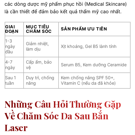
các dòng dược mỹ phẩm phục hồi (Medical Skincare)
là cần thiết để đảm bảo kết quả thẩm mỹ cao nhất.
GIAI
MỤC TIÊU
SẢN PHẨM ƯU TIÊN
ĐOẠN
CHĂM SÓC
1-3
Giảm nhiệt,
ngày
Xịt khoáng, Gel B5 lành tính
làm dịu
đầu
4-7
Cấp ẩm, bảo
Serum B5, Kem dưỡng Ceramide
ngày
vệ
Sau 1
Duy trì, chống
Kem chống nắng SPF 50+,
tuần
nắng
Vitamin C (nếu da đã khỏe)
Những Câu Hỏi Thường Gặp
Về Chăm Sóc Da Sau Bắn
Laser