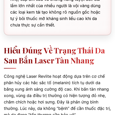
lầm lớn nhất của nhiều người là vội vàng dùng
các loại kem tái tạo không rõ nguồn gốc hoặc
tự ý bôi thuốc mỡ kháng sinh liều cao khi da
chưa thực sự cần thiết.
Hiểu Đúng Về Trạng Thái Da
Sau Bắn Laser Tàn Nhang
Công nghệ Laser Revlite hoạt động dựa trên cơ chế
phân hủy các hắc sắc tố (melanin) tích tụ dưới da
bằng xung ánh sáng cường độ cao. Khi bắn tàn nhang
xong, vùng da điều trị thường có hiện tượng đỏ nhẹ,
châm chích hoặc hơi sưng. Đây là phản ứng bình
thường. Lúc này, da không “bệnh” để cần thuốc đặc trị,
mà da đang “tổn thương cần bảo vệ”.