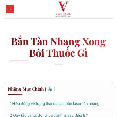
Skip
to
content
Bắn Tàn Nhang Xong
Bôi Thuốc Gì
Những Mục Chính
[
]
Ẩn
1
Hiểu đúng về trạng thái da sau bắn laser tàn nhang
2
Quy tắc vàng: Bôi gì và tránh gì sau điều trị?