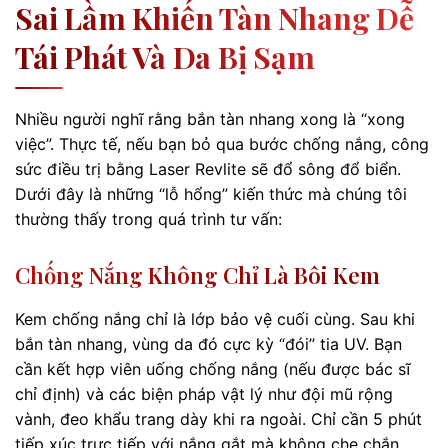
Sai Lầm Khiến Tàn Nhang Dễ
Tái Phát Và Da Bị Sạm
Nhiều người nghĩ rằng bắn tàn nhang xong là “xong
việc”. Thực tế, nếu bạn bỏ qua bước chống nắng, công
sức điều trị bằng Laser Revlite sẽ đổ sông đổ biển.
Dưới đây là những “lỗ hổng” kiến thức mà chúng tôi
thường thấy trong quá trình tư vấn:
Chống Nắng Không Chỉ Là Bôi Kem
Kem chống nắng chỉ là lớp bảo vệ cuối cùng. Sau khi
bắn tàn nhang, vùng da đó cực kỳ “đói” tia UV. Bạn
cần kết hợp viên uống chống nắng (nếu được bác sĩ
chỉ định) và các biện pháp vật lý như đội mũ rộng
vành, đeo khẩu trang dày khi ra ngoài. Chỉ cần 5 phút
tiếp xúc trực tiếp với nắng gắt mà không che chắn,