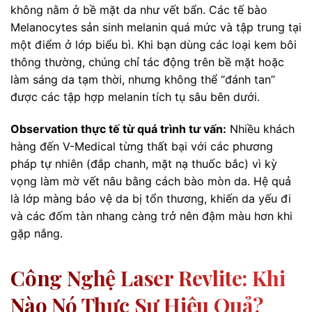
không nằm ở bề mặt da như vết bẩn. Các tế bào
Melanocytes sản sinh melanin quá mức và tập trung tại
một điểm ở lớp biểu bì. Khi bạn dùng các loại kem bôi
thông thường, chúng chỉ tác động trên bề mặt hoặc
làm sáng da tạm thời, nhưng không thể “đánh tan”
được các tập hợp melanin tích tụ sâu bên dưới.
Observation thực tế từ quá trình tư vấn:
Nhiều khách
hàng đến V-Medical từng thất bại với các phương
pháp tự nhiên (đắp chanh, mặt nạ thuốc bắc) vì kỳ
vọng làm mờ vết nâu bằng cách bào mòn da. Hệ quả
là lớp màng bảo vệ da bị tổn thương, khiến da yếu đi
và các đốm tàn nhang càng trở nên đậm màu hơn khi
gặp nắng.
Công Nghệ Laser Revlite: Khi
Nào Nó Thực Sự Hiệu Quả?