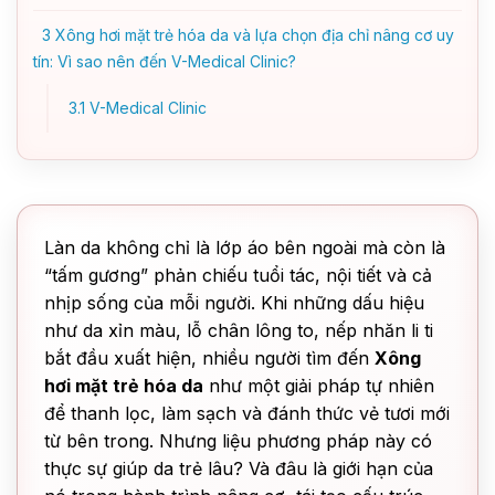
3
Xông hơi mặt trẻ hóa da và lựa chọn địa chỉ nâng cơ uy
tín: Vì sao nên đến V-Medical Clinic?
3.1
V-Medical Clinic
Làn da không chỉ là lớp áo bên ngoài mà còn là
“tấm gương” phản chiếu tuổi tác, nội tiết và cả
nhịp sống của mỗi người. Khi những dấu hiệu
như da xỉn màu, lỗ chân lông to, nếp nhăn li ti
bắt đầu xuất hiện, nhiều người tìm đến
Xông
hơi mặt trẻ hóa da
như một giải pháp tự nhiên
để thanh lọc, làm sạch và đánh thức vẻ tươi mới
từ bên trong. Nhưng liệu phương pháp này có
thực sự giúp da trẻ lâu? Và đâu là giới hạn của