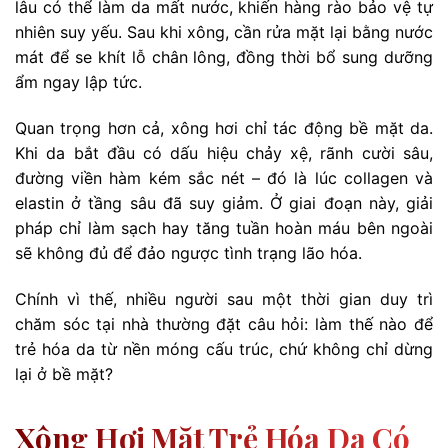
lâu có thể làm da mất nước, khiến hàng rào bảo vệ tự
nhiên suy yếu. Sau khi xông, cần rửa mặt lại bằng nước
mát để se khít lỗ chân lông, đồng thời bổ sung dưỡng
ẩm ngay lập tức.
Quan trọng hơn cả, xông hơi chỉ tác động bề mặt da.
Khi da bắt đầu có dấu hiệu chảy xệ, rãnh cười sâu,
đường viền hàm kém sắc nét – đó là lúc collagen và
elastin ở tầng sâu đã suy giảm. Ở giai đoạn này, giải
pháp chỉ làm sạch hay tăng tuần hoàn máu bên ngoài
sẽ không đủ để đảo ngược tình trạng lão hóa.
Chính vì thế, nhiều người sau một thời gian duy trì
chăm sóc tại nhà thường đặt câu hỏi: làm thế nào để
trẻ hóa da từ nền móng cấu trúc, chứ không chỉ dừng
lại ở bề mặt?
Xông Hơi Mặt Trẻ Hóa Da Có