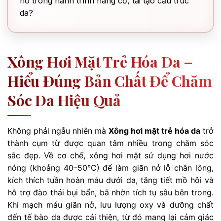
nó trong hành trình nâng cơ, tái tạo cấu trúc
da?
Xông Hơi Mặt Trẻ Hóa Da –
Hiểu Đúng Bản Chất Để Chăm
Sóc Da Hiệu Quả
Không phải ngẫu nhiên mà
Xông hơi mặt trẻ hóa da
trở
thành cụm từ được quan tâm nhiều trong chăm sóc
sắc đẹp. Về cơ chế, xông hơi mặt sử dụng hơi nước
nóng (khoảng 40–50°C) để làm giãn nở lỗ chân lông,
kích thích tuần hoàn máu dưới da, tăng tiết mồ hôi và
hỗ trợ đào thải bụi bẩn, bã nhờn tích tụ sâu bên trong.
Khi mạch máu giãn nở, lưu lượng oxy và dưỡng chất
đến tế bào da được cải thiện, từ đó mang lại cảm giác