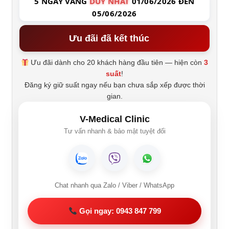
5 NGÀY VÀNG
DUY NHẤT
01/06/2026 ĐẾN
05/06/2026
Ưu đãi đã kết thúc
Ưu đãi dành cho 20 khách hàng đầu tiên — hiện còn
3
suất
!
Đăng ký giữ suất ngay nếu bạn chưa sắp xếp được thời
gian.
V-Medical Clinic
Tư vấn nhanh & bảo mật tuyệt đối
Chat nhanh qua Zalo / Viber / WhatsApp
Gọi ngay: 0943 847 799