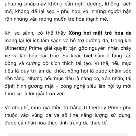
phương pháp này không cần nghỉ dưỡng, không rạch
mổ, không để lại sẹo – phù hợp với những người bận
rộn nhưng vẫn mong muốn trẻ hóa mạnh mẽ.
Khi so sánh, có thể thấy
Xông hơi mặt trẻ hóa da
mang lại lợi ích làm sạch và hỗ trợ dưỡng da, trong khi
Ultherapy Prime giải quyết tận gốc nguyên nhân chảy
xệ và lão hóa cấu trúc. Sự khác biệt nằm ở tầng tác
động và cường độ kích thích tái tạo. Vì thế, nếu mục
tiêu là duy trì làn da khỏe, xông hơi là bước chăm sóc
nền tảng. Nhưng nếu mục tiêu là nâng cơ, xóa nhăn, tái
định hình gương mặt – công nghệ siêu âm hội tụ mới
thực sự là lời giải trọn vẹn.
Về chi phí, mức giá điều trị bằng Ultherapy Prime phụ
thuộc vào vùng da và số line năng lượng sử dụng,
được cá nhân hóa theo tình trạng da thực tế.