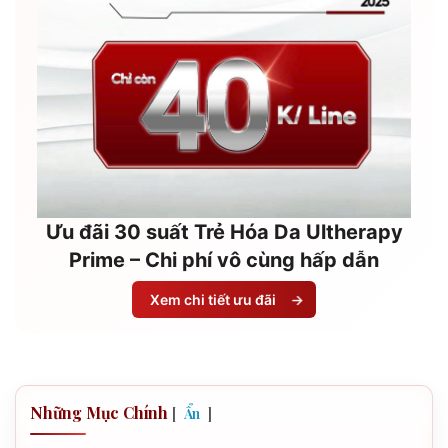
Ưu đãi 30 suất Trẻ Hóa Da Ultherapy
Prime – Chi phí vô cùng hấp dẫn
Xem chi tiết ưu đãi
→
Những Mục Chính
[
]
Ẩn