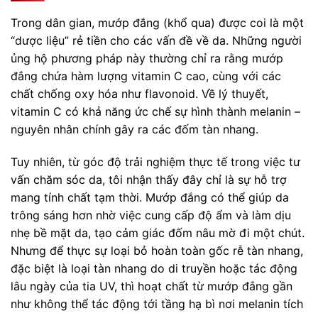
Trong dân gian, mướp đắng (khổ qua) được coi là một
“dược liệu” rẻ tiền cho các vấn đề về da. Những người
ủng hộ phương pháp này thường chỉ ra rằng mướp
đắng chứa hàm lượng vitamin C cao, cùng với các
chất chống oxy hóa như flavonoid. Về lý thuyết,
vitamin C có khả năng ức chế sự hình thành melanin –
nguyên nhân chính gây ra các đốm tàn nhang.
Tuy nhiên, từ góc độ trải nghiệm thực tế trong việc tư
vấn chăm sóc da, tôi nhận thấy đây chỉ là sự hỗ trợ
mang tính chất tạm thời. Mướp đắng có thể giúp da
trông sáng hơn nhờ việc cung cấp độ ẩm và làm dịu
nhẹ bề mặt da, tạo cảm giác đốm nâu mờ đi một chút.
Nhưng để thực sự loại bỏ hoàn toàn gốc rễ tàn nhang,
đặc biệt là loại tàn nhang do di truyền hoặc tác động
lâu ngày của tia UV, thì hoạt chất từ mướp đắng gần
như không thể tác động tới tầng hạ bì nơi melanin tích