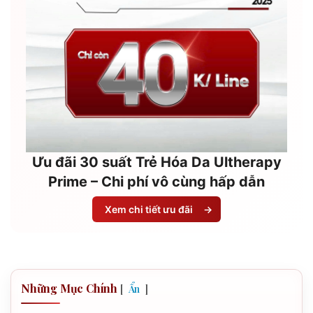
Ưu đãi 30 suất Trẻ Hóa Da Ultherapy
Prime – Chi phí vô cùng hấp dẫn
Xem chi tiết ưu đãi
→
Những Mục Chính
[
]
Ẩn