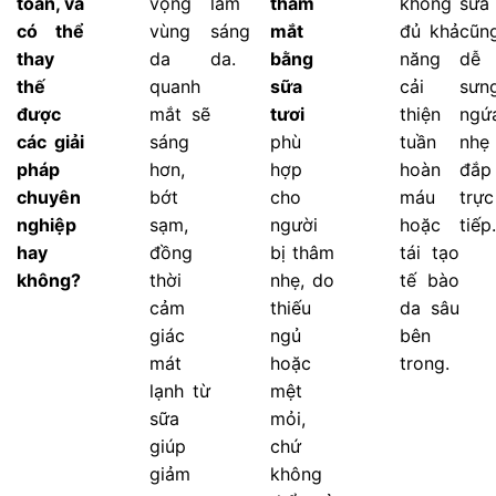
toàn, và
vọng
làm
thâm
không
sữa
có thể
vùng
sáng
mắt
đủ khả
cũn
thay
da
da.
bằng
năng
dễ 
thế
quanh
sữa
cải
sưng
được
mắt sẽ
tươi
thiện
ngứ
các giải
sáng
phù
tuần
nhẹ 
pháp
hơn,
hợp
hoàn
đắp
chuyên
bớt
cho
máu
trực
nghiệp
sạm,
người
hoặc
tiếp.
hay
đồng
bị thâm
tái tạo
không?
thời
nhẹ, do
tế bào
cảm
thiếu
da sâu
giác
ngủ
bên
mát
hoặc
trong.
lạnh từ
mệt
sữa
mỏi,
giúp
chứ
giảm
không