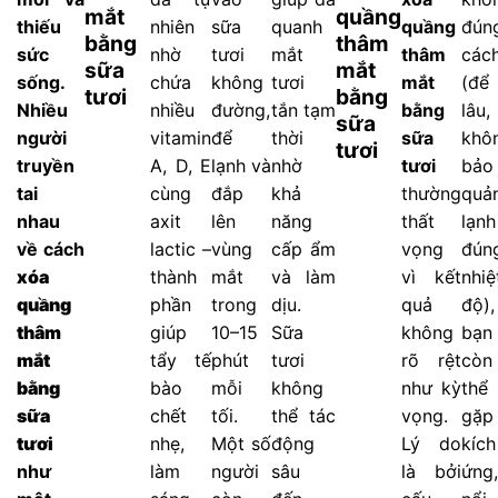
mắt
quầng
thiếu
nhiên
sữa
quanh
quầng
đún
bằng
thâm
sức
nhờ
tươi
mắt
thâm
các
sữa
mắt
sống.
chứa
không
tươi
mắt
(để
tươi
bằng
Nhiều
nhiều
đường,
tắn tạm
bằng
lâu,
sữa
người
vitamin
để
thời
sữa
khô
tươi
truyền
A, D, E
lạnh và
nhờ
tươi
bảo
tai
cùng
đắp
khả
thường
quả
nhau
axit
lên
năng
thất
lạnh
về cách
lactic –
vùng
cấp ẩm
vọng
đún
xóa
thành
mắt
và làm
vì kết
nhiệ
quầng
phần
trong
dịu.
quả
độ),
thâm
giúp
10–15
Sữa
không
bạn
mắt
tẩy tế
phút
tươi
rõ rệt
còn
bằng
bào
mỗi
không
như kỳ
thể
sữa
chết
tối.
thể tác
vọng.
gặp
tươi
nhẹ,
Một số
động
Lý do
kích
như
làm
người
sâu
là bởi
ứng,