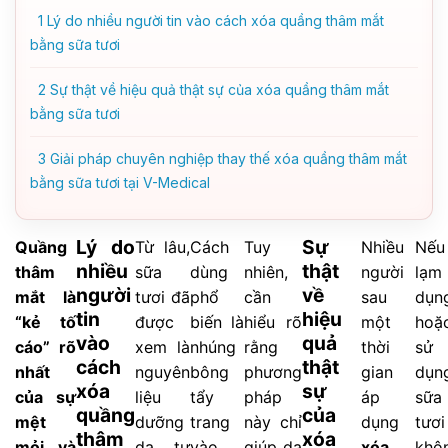
1
Lý do nhiều người tin vào cách xóa quầng thâm mắt
bằng sữa tươi
2
Sự thật về hiệu quả thật sự của xóa quầng thâm mắt
bằng sữa tươi
3
Giải pháp chuyên nghiệp thay thế xóa quầng thâm mắt
bằng sữa tươi tại V-Medical
Lý do
Sự
Quầng
Từ lâu,
Cách
Tuy
Nhiều
Nếu
nhiều
thật
thâm
sữa
dùng
nhiên,
người
lạm
người
về
mắt là
tươi đã
phổ
cần
sau
dụn
tin
hiệu
“kẻ tố
được
biến là
hiểu rõ
một
hoặ
vào
quả
cáo” rõ
xem là
nhúng
rằng
thời
sử
cách
thật
nhất
nguyên
bông
phương
gian
dụn
xóa
sự
của sự
liệu
tẩy
pháp
áp
sữa
quầng
của
mệt
dưỡng
trang
này chỉ
dụng
tươi
thâm
xóa
mỏi và
da tự
vào
giúp da
xóa
khô