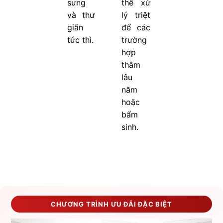
sưng
thể xử
và thư
lý triệt
giãn
để các
tức thì.
trường
hợp
thâm
lâu
năm
hoặc
bẩm
sinh.
CHƯƠNG TRÌNH ƯU ĐÃI ĐẶC BIỆT