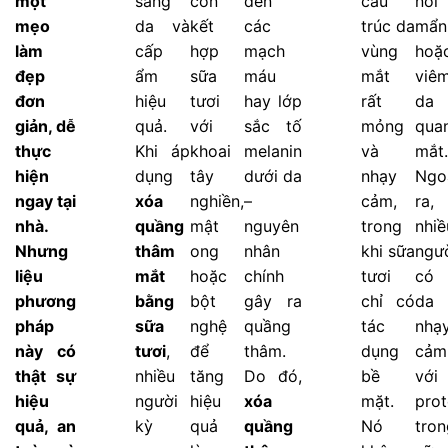
một
sáng
còn
đến
cấu
nổi
mẹo
da và
kết
các
trúc da
mẩn
làm
cấp
hợp
mạch
vùng
hoặ
đẹp
ẩm
sữa
máu
mắt
viê
đơn
hiệu
tươi
hay lớp
rất
da
giản, dễ
quả.
với
sắc tố
mỏng
qua
thực
Khi áp
khoai
melanin
và
mắt.
hiện
dụng
tây
dưới da
nhạy
Ngo
ngay tại
xóa
nghiền,
–
cảm,
ra,
nhà.
quầng
mật
nguyên
trong
nhiề
Nhưng
thâm
ong
nhân
khi sữa
ngư
liệu
mắt
hoặc
chính
tươi
có 
phương
bằng
bột
gây ra
chỉ có
da
pháp
sữa
nghệ
quầng
tác
nhạ
này có
tươi
,
để
thâm.
dụng
cảm
thật sự
nhiều
tăng
Do đó,
bề
với
hiệu
người
hiệu
xóa
mặt.
prot
quả, an
kỳ
quả
quầng
Nó
tron