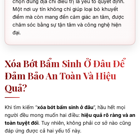
chọn đúng địa chỉ điều trị là yếu tố quyết định.
Một nơi uy tín không chỉ giúp loại bỏ khuyết
điểm mà còn mang đến cảm giác an tâm, được
chăm sóc bằng sự tận tâm và công nghệ hiện
đại.
Xóa Bớt Bẩm Sinh Ở Đâu Để
Đảm Bảo An Toàn Và Hiệu
Quả?
Khi tìm kiếm “
xóa bớt bẩm sinh ở đâu
”, hầu hết mọi
người đều mong muốn hai điều:
hiệu quả rõ ràng và an
toàn tuyệt đối
. Tuy nhiên, không phải cơ sở nào cũng
đáp ứng được cả hai yếu tố này.