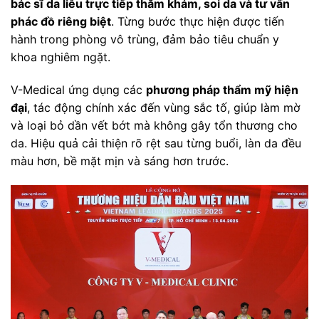
bác sĩ da liễu trực tiếp thăm khám, soi da và tư vấn
phác đồ riêng biệt
. Từng bước thực hiện được tiến
hành trong phòng vô trùng, đảm bảo tiêu chuẩn y
khoa nghiêm ngặt.
V-Medical ứng dụng các
phương pháp thẩm mỹ hiện
đại
, tác động chính xác đến vùng sắc tố, giúp làm mờ
và loại bỏ dần vết bớt mà không gây tổn thương cho
da. Hiệu quả cải thiện rõ rệt sau từng buổi, làn da đều
màu hơn, bề mặt mịn và sáng hơn trước.