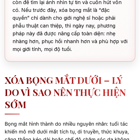
còn để tìm lại ánh nhìn tự tin và cuốn hút vốn
có. Nếu trước đây, xóa bọng mắt là “đặc
quyền” chỉ dành cho giới nghệ sĩ hoặc phải
phẫu thuật can thiệp, thì ngày nay, phương
pháp này đã được nâng cấp toàn diện: nhẹ
nhàng hơn, phục hồi nhanh hơn và phù hợp với
mọi giới tính, mọi độ tuổi.
XÓA BỌNG MẮT DƯỚI – LÝ
DO VÌ SAO NÊN THỰC HIỆN
SỚM
Bọng mắt hình thành do nhiều nguyên nhân: tuổi tác
khiến mô mỡ dưới mắt tích tụ, di truyền, thức khuya,
căng thẳng kéo dài hoặc chế độ chăm sóc da không