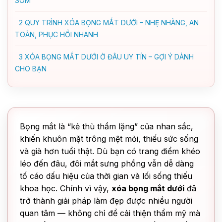
SỚM
2
QUY TRÌNH XÓA BỌNG MẮT DƯỚI – NHẸ NHÀNG, AN
TOÀN, PHỤC HỒI NHANH
3
XÓA BỌNG MẮT DƯỚI Ở ĐÂU UY TÍN – GỢI Ý DÀNH
CHO BẠN
Bọng mắt là “kẻ thù thầm lặng” của nhan sắc,
khiến khuôn mặt trông mệt mỏi, thiếu sức sống
và già hơn tuổi thật. Dù bạn có trang điểm khéo
léo đến đâu, đôi mắt sưng phồng vẫn dễ dàng
tố cáo dấu hiệu của thời gian và lối sống thiếu
khoa học. Chính vì vậy,
xóa bọng mắt dưới
đã
trở thành giải pháp làm đẹp được nhiều người
quan tâm — không chỉ để cải thiện thẩm mỹ mà