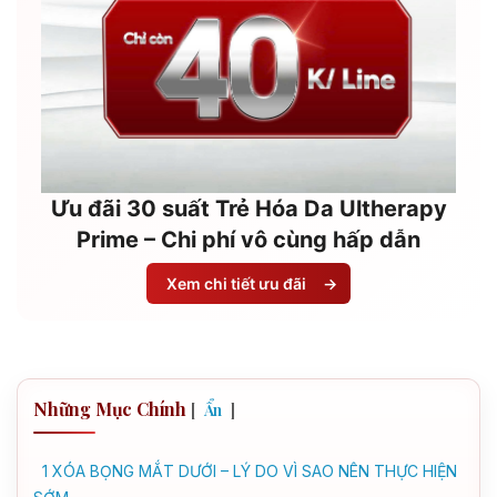
Ưu đãi 30 suất Trẻ Hóa Da Ultherapy
Prime – Chi phí vô cùng hấp dẫn
Xem chi tiết ưu đãi
→
Những Mục Chính
[
]
Ẩn
1
XÓA BỌNG MẮT DƯỚI – LÝ DO VÌ SAO NÊN THỰC HIỆN