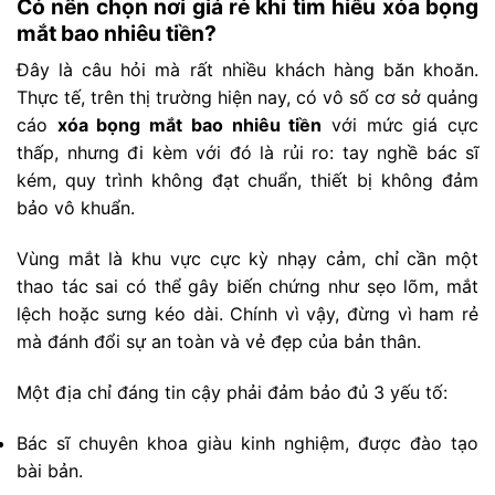
Có nên chọn nơi giá rẻ khi tìm hiểu xóa bọng
mắt bao nhiêu tiền?
Đây là câu hỏi mà rất nhiều khách hàng băn khoăn.
Thực tế, trên thị trường hiện nay, có vô số cơ sở quảng
cáo
xóa bọng mắt bao nhiêu tiền
với mức giá cực
thấp, nhưng đi kèm với đó là rủi ro: tay nghề bác sĩ
kém, quy trình không đạt chuẩn, thiết bị không đảm
bảo vô khuẩn.
Vùng mắt là khu vực cực kỳ nhạy cảm, chỉ cần một
thao tác sai có thể gây biến chứng như sẹo lõm, mắt
lệch hoặc sưng kéo dài. Chính vì vậy, đừng vì ham rẻ
mà đánh đổi sự an toàn và vẻ đẹp của bản thân.
Một địa chỉ đáng tin cậy phải đảm bảo đủ 3 yếu tố:
Bác sĩ chuyên khoa giàu kinh nghiệm, được đào tạo
bài bản.