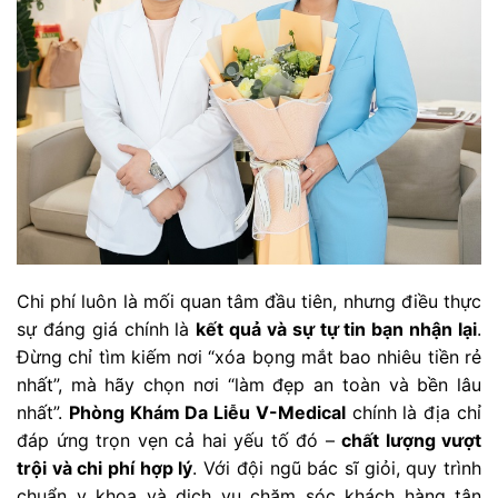
Chi phí luôn là mối quan tâm đầu tiên, nhưng điều thực
sự đáng giá chính là
kết quả và sự tự tin bạn nhận lại
.
Đừng chỉ tìm kiếm nơi “xóa bọng mắt bao nhiêu tiền rẻ
nhất”, mà hãy chọn nơi “làm đẹp an toàn và bền lâu
nhất”.
Phòng Khám Da Liễu V-Medical
chính là địa chỉ
đáp ứng trọn vẹn cả hai yếu tố đó –
chất lượng vượt
trội và chi phí hợp lý
. Với đội ngũ bác sĩ giỏi, quy trình
chuẩn y khoa và dịch vụ chăm sóc khách hàng tận