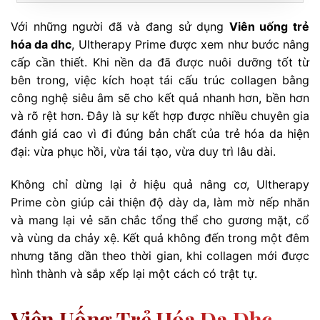
Với những người đã và đang sử dụng
Viên uống trẻ
hóa da dhc
, Ultherapy Prime được xem như bước nâng
cấp cần thiết. Khi nền da đã được nuôi dưỡng tốt từ
bên trong, việc kích hoạt tái cấu trúc collagen bằng
công nghệ siêu âm sẽ cho kết quả nhanh hơn, bền hơn
và rõ rệt hơn. Đây là sự kết hợp được nhiều chuyên gia
đánh giá cao vì đi đúng bản chất của trẻ hóa da hiện
đại: vừa phục hồi, vừa tái tạo, vừa duy trì lâu dài.
Không chỉ dừng lại ở hiệu quả nâng cơ, Ultherapy
Prime còn giúp cải thiện độ dày da, làm mờ nếp nhăn
và mang lại vẻ săn chắc tổng thể cho gương mặt, cổ
và vùng da chảy xệ. Kết quả không đến trong một đêm
nhưng tăng dần theo thời gian, khi collagen mới được
hình thành và sắp xếp lại một cách có trật tự.
Viên Uống Trẻ Hóa Da Dhc