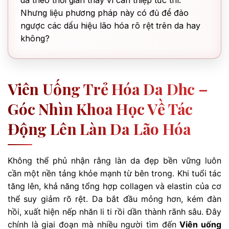
da theo thời gian thay vì can thiệp tức thì.
Nhưng liệu phương pháp này có đủ để đảo
ngược các dấu hiệu lão hóa rõ rệt trên da hay
không?
Viên Uống Trẻ Hóa Da Dhc –
Góc Nhìn Khoa Học Về Tác
Động Lên Làn Da Lão Hóa
Không thể phủ nhận rằng làn da đẹp bền vững luôn
cần một nền tảng khỏe mạnh từ bên trong. Khi tuổi tác
tăng lên, khả năng tổng hợp collagen và elastin của cơ
thể suy giảm rõ rệt. Da bắt đầu mỏng hơn, kém đàn
hồi, xuất hiện nếp nhăn li ti rồi dần thành rãnh sâu. Đây
chính là giai đoạn mà nhiều người tìm đến
Viên uống