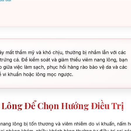
gây mất thẩm mỹ và khó chịu, thường bị nhầm lẫn với các
trứng cá. Để kiểm soát và giảm thiểu viêm nang lông, bạn
 giữa việc làm sạch, phục hồi hàng rào bảo vệ da và các
rễ vi khuẩn hoặc lông mọc ngược.
 Lông Để Chọn Hướng Điều Trị
túi nang lông bị tổn thương và viêm nhiễm do vi khuẩn, nấm 
tại phòng khám, nhiều khách hàng thường tự điều trị sai cá