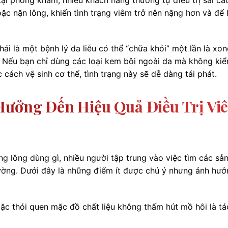
ặc nặn lông, khiến tình trạng viêm trở nên nặng hơn và để l
i là một bệnh lý da liễu có thể “chữa khỏi” một lần là xon
i. Nếu bạn chỉ dùng các loại kem bôi ngoài da mà không ki
cách vệ sinh cơ thể, tình trạng này sẽ dễ dàng tái phát.
Hưởng Đến Hiệu Quả Điều Trị Vi
ng lông dùng gì, nhiều người tập trung vào việc tìm các sả
ờng. Dưới đây là những điểm ít được chú ý nhưng ảnh hưở
c thói quen mặc đồ chất liệu không thấm hút mồ hôi là tá