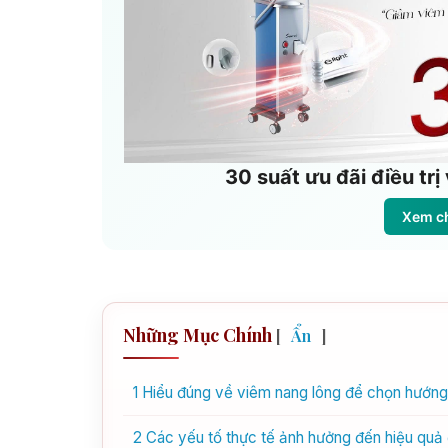
30 suất ưu đãi điều tr
Xem ch
Những Mục Chính
[
Ẩn
]
1
Hiểu đúng về viêm nang lông để chọn hướng 
2
Các yếu tố thực tế ảnh hưởng đến hiệu quả đ