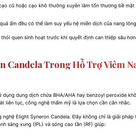
cạo cũ hoặc cạo khô thường xuyên làm tổn thương bề mặt 
uá ẩm đều có thể làm suy yếu hệ miễn dịch của nang lông
i thói quen sinh hoạt trước khi quyết định can thiệp sâu hơ
on Candela Trong Hỗ Trợ Viêm N
sử dụng dung dịch chứa BHA/AHA hay benzoyl peroxide kh
phát liên tục, công nghệ thẩm mỹ là lựa chọn cần cân nhắc.
 nghệ Elight Syneron Candela. Đây không chỉ là giải pháp t
nh sáng xung (IPL) và sóng cao tần (RF) giúp: