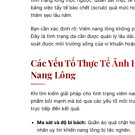
bằng việc tẩy tế bào chết (scrub) quá mức ho
thâm sẹo lâu năm.
Bạn cần xác định rõ: Viêm nang lông không phả
Đây là tình trạng da cần được quản lý lâu dà
soát được môi trường sống của vi khuẩn hoặc 
Các Yếu Tố Thực Tế Ảnh 
Nang Lông
Khi tìm kiếm giải pháp cho tình trạng viêm na
phẩm bôi mạnh mà bỏ qua các yếu tố môi trư
trực tiếp đến kết quả:
Ma sát và độ bí bách:
Quần áo quá chật hoặ
nhân uy tín khiến nang lông bị tắc nghẽn.