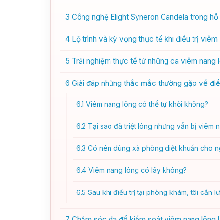
3
Công nghệ Elight Syneron Candela trong hỗ 
4
Lộ trình và kỳ vọng thực tế khi điều trị viêm
5
Trải nghiệm thực tế từ những ca viêm nang 
6
Giải đáp những thắc mắc thường gặp về điều
6.1
Viêm nang lông có thể tự khỏi không?
6.2
Tại sao đã triệt lông nhưng vẫn bị viêm 
6.3
Có nên dùng xà phòng diệt khuẩn cho ng
6.4
Viêm nang lông có lây không?
6.5
Sau khi điều trị tại phòng khám, tôi cần lư
7
Chăm sóc da để kiểm soát viêm nang lông l