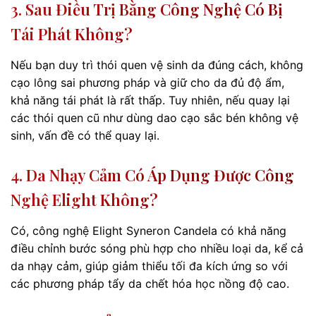
3. Sau Điều Trị Bằng Công Nghệ Có Bị
Tái Phát Không?
Nếu bạn duy trì thói quen vệ sinh da đúng cách, không
cạo lông sai phương pháp và giữ cho da đủ độ ẩm,
khả năng tái phát là rất thấp. Tuy nhiên, nếu quay lại
các thói quen cũ như dùng dao cạo sắc bén không vệ
sinh, vấn đề có thể quay lại.
4. Da Nhạy Cảm Có Áp Dụng Được Công
Nghệ Elight Không?
Có, công nghệ Elight Syneron Candela có khả năng
điều chỉnh bước sóng phù hợp cho nhiều loại da, kể cả
da nhạy cảm, giúp giảm thiểu tối đa kích ứng so với
các phương pháp tẩy da chết hóa học nồng độ cao.