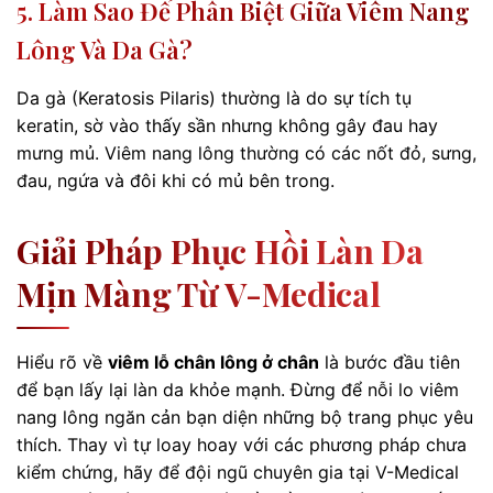
5. Làm Sao Để Phân Biệt Giữa Viêm Nang
Lông Và Da Gà?
Da gà (Keratosis Pilaris) thường là do sự tích tụ
keratin, sờ vào thấy sần nhưng không gây đau hay
mưng mủ. Viêm nang lông thường có các nốt đỏ, sưng,
đau, ngứa và đôi khi có mủ bên trong.
Giải Pháp Phục Hồi Làn Da
Mịn Màng Từ V-Medical
Hiểu rõ về
viêm lỗ chân lông ở chân
là bước đầu tiên
để bạn lấy lại làn da khỏe mạnh. Đừng để nỗi lo viêm
nang lông ngăn cản bạn diện những bộ trang phục yêu
thích. Thay vì tự loay hoay với các phương pháp chưa
kiểm chứng, hãy để đội ngũ chuyên gia tại V-Medical