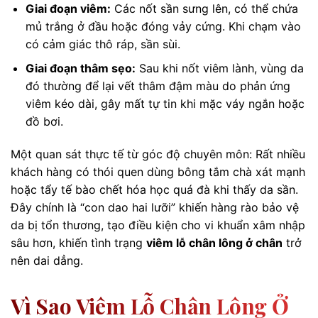
Giai đoạn viêm:
Các nốt sần sưng lên, có thể chứa
mủ trắng ở đầu hoặc đóng vảy cứng. Khi chạm vào
có cảm giác thô ráp, sần sùi.
Giai đoạn thâm sẹo:
Sau khi nốt viêm lành, vùng da
đó thường để lại vết thâm đậm màu do phản ứng
viêm kéo dài, gây mất tự tin khi mặc váy ngắn hoặc
đồ bơi.
Một quan sát thực tế từ góc độ chuyên môn: Rất nhiều
khách hàng có thói quen dùng bông tắm chà xát mạnh
hoặc tẩy tế bào chết hóa học quá đà khi thấy da sần.
Đây chính là “con dao hai lưỡi” khiến hàng rào bảo vệ
da bị tổn thương, tạo điều kiện cho vi khuẩn xâm nhập
sâu hơn, khiến tình trạng
viêm lỗ chân lông ở chân
trở
nên dai dẳng.
Vì Sao Viêm Lỗ Chân Lông Ở