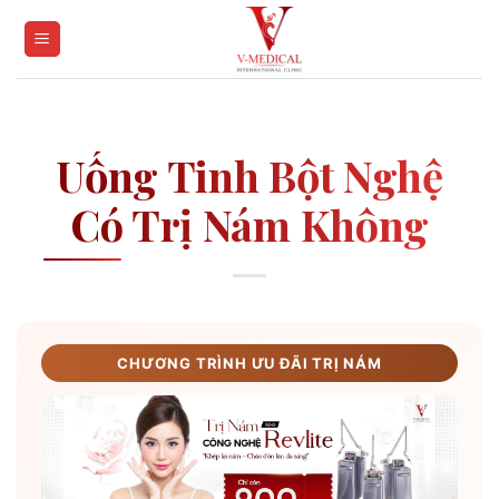
Skip
to
content
Uống Tinh Bột Nghệ
Có Trị Nám Không
CHƯƠNG TRÌNH ƯU ĐÃI TRỊ NÁM