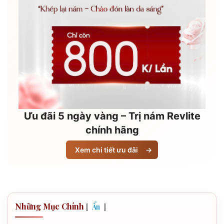
Ưu đãi 5 ngày vàng – Trị nám Revlite
chính hãng
Xem chi tiết ưu đãi
→
Những Mục Chính
[
]
Ẩn