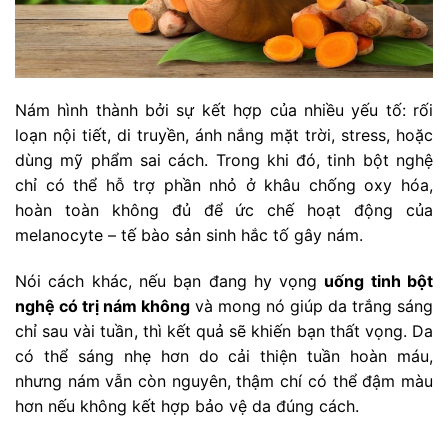
Nám hình thành bởi sự kết hợp của nhiều yếu tố: rối
loạn nội tiết, di truyền, ánh nắng mặt trời, stress, hoặc
dùng mỹ phẩm sai cách. Trong khi đó, tinh bột nghệ
chỉ có thể hỗ trợ phần nhỏ ở khâu chống oxy hóa,
hoàn toàn không đủ để ức chế hoạt động của
melanocyte – tế bào sản sinh hắc tố gây nám.
Nói cách khác, nếu bạn đang hy vọng
uống tinh bột
nghệ có trị nám không
và mong nó giúp da trắng sáng
chỉ sau vài tuần, thì kết quả sẽ khiến bạn thất vọng. Da
có thể sáng nhẹ hơn do cải thiện tuần hoàn máu,
nhưng nám vẫn còn nguyên, thậm chí có thể đậm màu
hơn nếu không kết hợp bảo vệ da đúng cách.