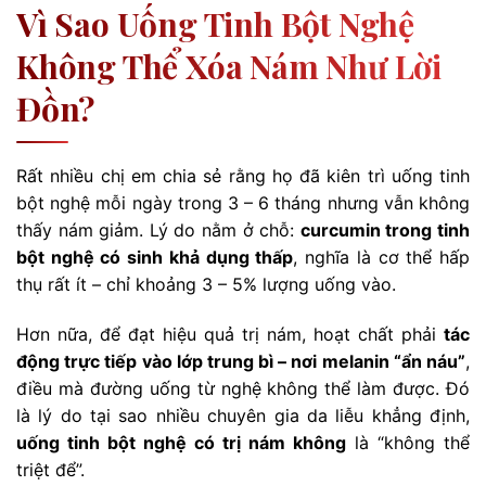
Vì Sao Uống Tinh Bột Nghệ
Không Thể Xóa Nám Như Lời
Đồn?
Rất nhiều chị em chia sẻ rằng họ đã kiên trì uống tinh
bột nghệ mỗi ngày trong 3 – 6 tháng nhưng vẫn không
thấy nám giảm. Lý do nằm ở chỗ:
curcumin trong tinh
bột nghệ có sinh khả dụng thấp
, nghĩa là cơ thể hấp
thụ rất ít – chỉ khoảng 3 – 5% lượng uống vào.
Hơn nữa, để đạt hiệu quả trị nám, hoạt chất phải
tác
động trực tiếp vào lớp trung bì – nơi melanin “ẩn náu”
,
điều mà đường uống từ nghệ không thể làm được. Đó
là lý do tại sao nhiều chuyên gia da liễu khẳng định,
uống tinh bột nghệ có trị nám không
là “không thể
triệt để”.