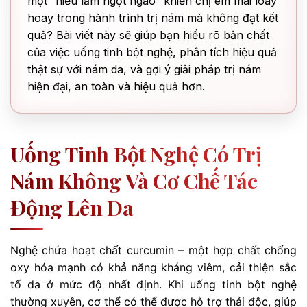
một “hiểu lầm ngọt ngào” khiến chị em mãi loay
hoay trong hành trình trị nám mà không đạt kết
quả? Bài viết này sẽ giúp bạn hiểu rõ bản chất
của việc uống tinh bột nghệ, phân tích hiệu quả
thật sự với nám da, và gợi ý giải pháp trị nám
hiện đại, an toàn và hiệu quả hơn.
Uống Tinh Bột Nghệ Có Trị
Nám Không Và Cơ Chế Tác
Động Lên Da
Nghệ chứa hoạt chất curcumin – một hợp chất chống
oxy hóa mạnh có khả năng kháng viêm, cải thiện sắc
tố da ở mức độ nhất định. Khi uống tinh bột nghệ
thường xuyên, cơ thể có thể được hỗ trợ thải độc, giúp