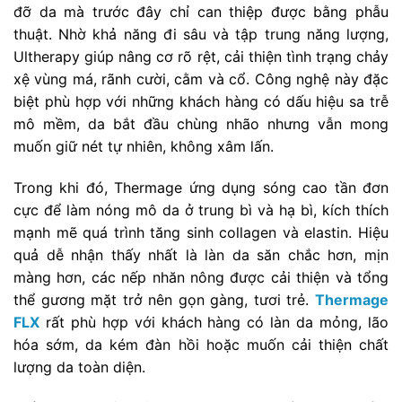
đỡ da mà trước đây chỉ can thiệp được bằng phẫu
thuật. Nhờ khả năng đi sâu và tập trung năng lượng,
Ultherapy giúp nâng cơ rõ rệt, cải thiện tình trạng chảy
xệ vùng má, rãnh cười, cằm và cổ. Công nghệ này đặc
biệt phù hợp với những khách hàng có dấu hiệu sa trễ
mô mềm, da bắt đầu chùng nhão nhưng vẫn mong
muốn giữ nét tự nhiên, không xâm lấn.
Trong khi đó, Thermage ứng dụng sóng cao tần đơn
cực để làm nóng mô da ở trung bì và hạ bì, kích thích
mạnh mẽ quá trình tăng sinh collagen và elastin. Hiệu
quả dễ nhận thấy nhất là làn da săn chắc hơn, mịn
màng hơn, các nếp nhăn nông được cải thiện và tổng
thể gương mặt trở nên gọn gàng, tươi trẻ.
Thermage
FLX
rất phù hợp với khách hàng có làn da mỏng, lão
hóa sớm, da kém đàn hồi hoặc muốn cải thiện chất
lượng da toàn diện.