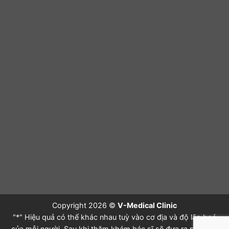
Copyright 2026 ©
V-Medical Clinic
"*" Hiệu quả có thể khác nhau tuỳ vào cơ địa và độ lão hoá
của mỗi người. Sau khi thăm khám bác sĩ sẽ đưa ra phác đồ