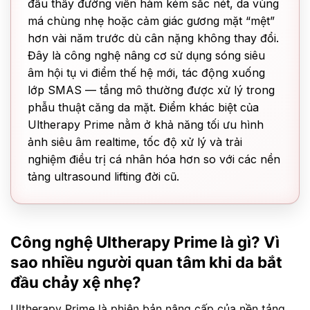
đầu thấy đường viền hàm kém sắc nét, da vùng
má chùng nhẹ hoặc cảm giác gương mặt “mệt”
hơn vài năm trước dù cân nặng không thay đổi.
Đây là công nghệ nâng cơ sử dụng sóng siêu
âm hội tụ vi điểm thế hệ mới, tác động xuống
lớp SMAS — tầng mô thường được xử lý trong
phẫu thuật căng da mặt. Điểm khác biệt của
Ultherapy Prime nằm ở khả năng tối ưu hình
ảnh siêu âm realtime, tốc độ xử lý và trải
nghiệm điều trị cá nhân hóa hơn so với các nền
tảng ultrasound lifting đời cũ.
Công nghệ Ultherapy Prime là gì? Vì
sao nhiều người quan tâm khi da bắt
đầu chảy xệ nhẹ?
Ultherapy Prime là phiên bản nâng cấp của nền tảng