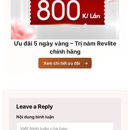
Ưu đãi 5 ngày vàng – Trị nám Revlite
chính hãng
Xem chi tiết ưu đãi
→
Leave a Reply
Nội dung bình luận