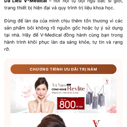
Da Liễu V-Medical
– nơi hội tụ đội ngũ bác sĩ giỏi,
trang thiết bị hiện đại và quy trình trị liệu khoa học.
Đừng để làn da của mình chịu thêm tổn thương vì các
sản phẩm bôi không rõ nguồn gốc hoặc tự ý sử dụng
tại nhà. Hãy để V-Medical đồng hành cùng bạn trong
hành trình khôi phục làn da sáng khỏe, tự tin và rạng
rỡ.
CHƯƠNG TRÌNH ƯU ĐÃI TRỊ NÁM