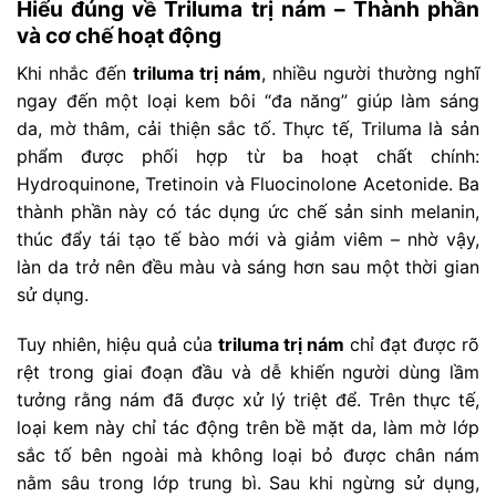
Hiểu đúng về Triluma trị nám – Thành phần
và cơ chế hoạt động
Khi nhắc đến
triluma trị nám
, nhiều người thường nghĩ
ngay đến một loại kem bôi “đa năng” giúp làm sáng
da, mờ thâm, cải thiện sắc tố. Thực tế, Triluma là sản
phẩm được phối hợp từ ba hoạt chất chính:
Hydroquinone, Tretinoin và Fluocinolone Acetonide. Ba
thành phần này có tác dụng ức chế sản sinh melanin,
thúc đẩy tái tạo tế bào mới và giảm viêm – nhờ vậy,
làn da trở nên đều màu và sáng hơn sau một thời gian
sử dụng.
Tuy nhiên, hiệu quả của
triluma trị nám
chỉ đạt được rõ
rệt trong giai đoạn đầu và dễ khiến người dùng lầm
tưởng rằng nám đã được xử lý triệt để. Trên thực tế,
loại kem này chỉ tác động trên bề mặt da, làm mờ lớp
sắc tố bên ngoài mà không loại bỏ được chân nám
nằm sâu trong lớp trung bì. Sau khi ngừng sử dụng,