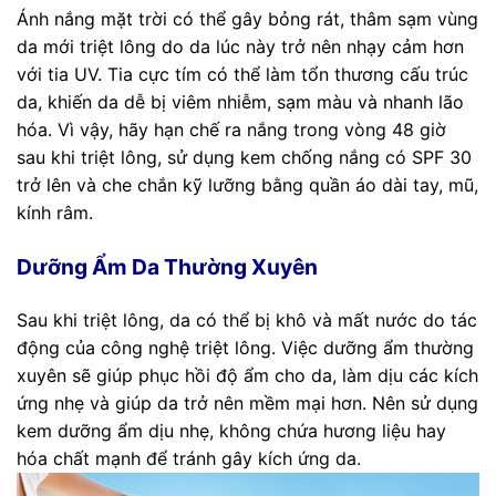
Ánh nắng mặt trời có thể gây bỏng rát, thâm sạm vùng
da mới triệt lông do da lúc này trở nên nhạy cảm hơn
với tia UV. Tia cực tím có thể làm tổn thương cấu trúc
da, khiến da dễ bị viêm nhiễm, sạm màu và nhanh lão
hóa. Vì vậy, hãy hạn chế ra nắng trong vòng 48 giờ
sau khi triệt lông, sử dụng kem chống nắng có SPF 30
trở lên và che chắn kỹ lưỡng bằng quần áo dài tay, mũ,
kính râm.
Dưỡng Ẩm Da Thường Xuyên
Sau khi triệt lông, da có thể bị khô và mất nước do tác
động của công nghệ triệt lông. Việc dưỡng ẩm thường
xuyên sẽ giúp phục hồi độ ẩm cho da, làm dịu các kích
ứng nhẹ và giúp da trở nên mềm mại hơn. Nên sử dụng
kem dưỡng ẩm dịu nhẹ, không chứa hương liệu hay
hóa chất mạnh để tránh gây kích ứng da.