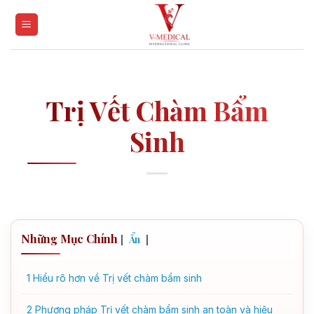
Skip
to
content
Trị Vết Chàm Bẩm
Sinh
Những Mục Chính
[
]
Ẩn
1
Hiểu rõ hơn về Trị vết chàm bẩm sinh
2
Phương pháp Trị vết chàm bẩm sinh an toàn và hiệu