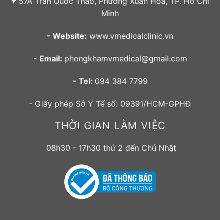
57A Trần Quốc Thảo, Phường Xuân Hòa, TP. Hồ Chí
Minh
- Website:
www.vmedicalclinic.vn
- Email:
phongkhamvmedical@gmail.com
- Tel:
094 384 7799
- Giấy phép Sở Y Tế số: 09391/HCM-GPHĐ
THỜI GIAN LÀM VIỆC
08h30 - 17h30 thứ 2 đến Chủ Nhật