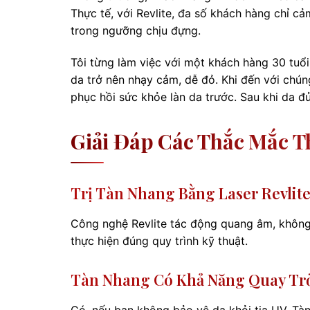
Thực tế, với Revlite, đa số khách hàng chỉ c
trong ngưỡng chịu đựng.
Tôi từng làm việc với một khách hàng 30 tuổi,
da trở nên nhạy cảm, dễ đỏ. Khi đến với chúng
phục hồi sức khỏe làn da trước. Sau khi da đủ 
Giải Đáp Các Thắc Mắc 
Trị Tàn Nhang Bằng Laser Revlit
Công nghệ Revlite tác động quang âm, không
thực hiện đúng quy trình kỹ thuật.
Tàn Nhang Có Khả Năng Quay Trở
Có, nếu bạn không bảo vệ da khỏi tia UV. Tàn 