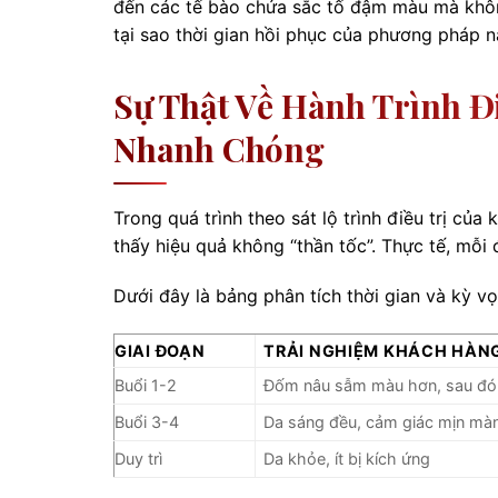
đến các tế bào chứa sắc tố đậm màu mà không
tại sao thời gian hồi phục của phương pháp 
Sự Thật Về Hành Trình Đ
Nhanh Chóng
Trong quá trình theo sát lộ trình điều trị của
thấy hiệu quả không “thần tốc”. Thực tế, mỗ
Dưới đây là bảng phân tích thời gian và kỳ v
GIAI ĐOẠN
TRẢI NGHIỆM KHÁCH HÀN
Buổi 1-2
Đốm nâu sẫm màu hơn, sau đó
Buổi 3-4
Da sáng đều, cảm giác mịn mà
Duy trì
Da khỏe, ít bị kích ứng