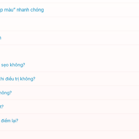
hép màu” nhanh chóng
n
i sẹo không?
hi điều trị không?
không?
t?
 điểm lại?