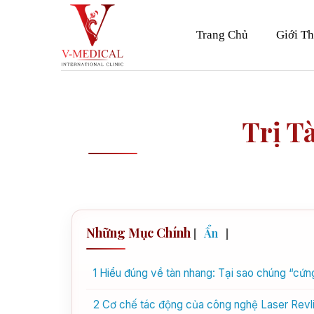
Skip
to
Trang Chủ
Giới Th
content
Trị T
Những Mục Chính
[
Ẩn
]
1
Hiểu đúng về tàn nhang: Tại sao chúng “cứn
2
Cơ chế tác động của công nghệ Laser Revlit