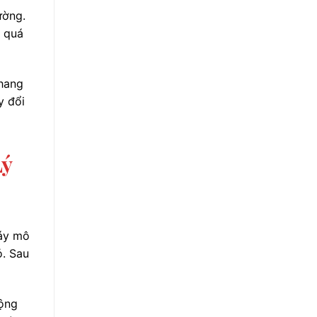
ường.
g quá
nhang
y đổi
Lý
háy mô
ỏ. Sau
động