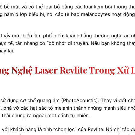
ề bề mặt và có thể loại bỏ bằng các loại kem bôi thông th
g nằm ở lớp biểu bì, nơi các tế bào melanocytes hoạt độn
n thấy một hiểu lầm phổ biến: khách hàng thường nghĩ tàn 
Thực tế, tàn nhang có “bộ nhớ” di truyền. Nếu bạn không tha
y lại.
g Nghệ Laser Revlite Trong Xử 
 sử dụng cơ chế quang âm (PhotoAcoustic). Thay vì đốt c
ắn, phá vỡ các hạt sắc tố melanin thành những mảnh siêu nh
 thải chúng ra ngoài một cách tự nhiên.
ới khách hàng là tính “chọn lọc” của Revlite. Nó chỉ tác 