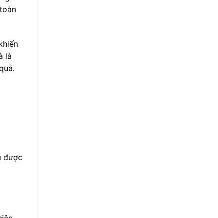
 toàn
khiến
à là
 quả.
u được
hiện