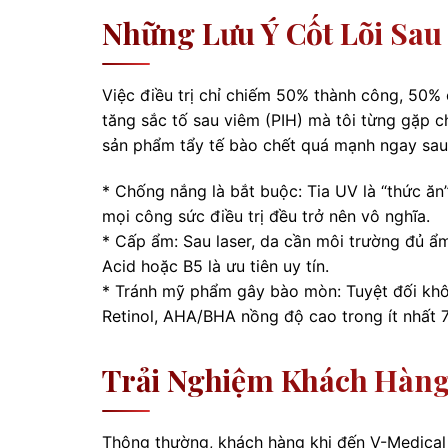
Những Lưu Ý Cốt Lõi Sau
Việc điều trị chỉ chiếm 50% thành công, 50%
tăng sắc tố sau viêm (PIH) mà tôi từng gặp 
sản phẩm tẩy tế bào chết quá mạnh ngay sau 
* Chống nắng là bắt buộc: Tia UV là “thức ă
mọi công sức điều trị đều trở nên vô nghĩa.
* Cấp ẩm: Sau laser, da cần môi trường đủ ẩ
Acid hoặc B5 là ưu tiên uy tín.
* Tránh mỹ phẩm gây bào mòn: Tuyệt đối kh
Retinol, AHA/BHA nồng độ cao trong ít nhất 
Trải Nghiệm Khách Hàng:
Thông thường, khách hàng khi đến V-Medical 