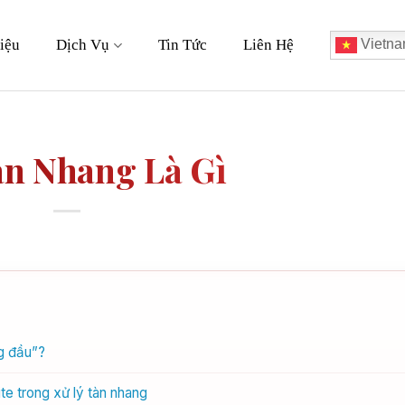
iệu
Dịch Vụ
Tin Tức
Liên Hệ
Vietna
àn Nhang Là Gì
g đầu”?
e trong xử lý tàn nhang