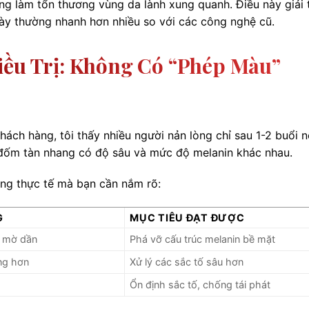
 làm tổn thương vùng da lành xung quanh. Điều này giải 
này thường nhanh hơn nhiều so với các công nghệ cũ.
iều Trị: Không Có “phép Màu”
 khách hàng, tôi thấy nhiều người nản lòng chỉ sau 1-2 buổi 
i đốm tàn nhang có độ sâu và mức độ melanin khác nhau.
ọng thực tế mà bạn cần nắm rõ:
G
MỤC TIÊU ĐẠT ĐƯỢC
 mờ dần
Phá vỡ cấu trúc melanin bề mặt
ng hơn
Xử lý các sắc tố sâu hơn
Ổn định sắc tố, chống tái phát