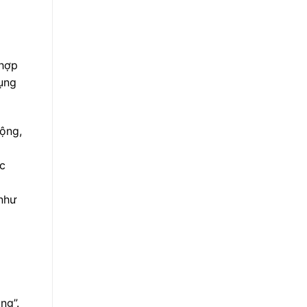
 hợp
ụng
ộng,
ic
như
ng”.