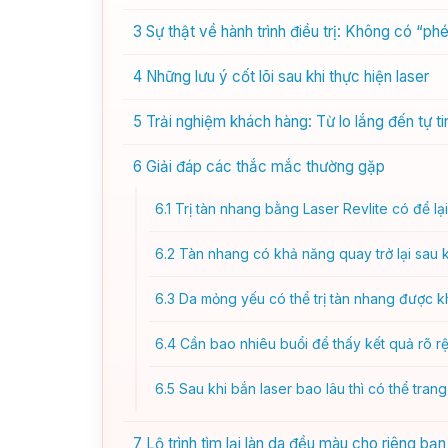
3
Sự thật về hành trình điều trị: Không có “p
4
Những lưu ý cốt lõi sau khi thực hiện laser
5
Trải nghiệm khách hàng: Từ lo lắng đến tự ti
6
Giải đáp các thắc mắc thường gặp
6.1
Trị tàn nhang bằng Laser Revlite có để lạ
6.2
Tàn nhang có khả năng quay trở lại sau k
6.3
Da mỏng yếu có thể trị tàn nhang được 
6.4
Cần bao nhiêu buổi để thấy kết quả rõ rệ
6.5
Sau khi bắn laser bao lâu thì có thể trang
7
Lộ trình tìm lại làn da đều màu cho riêng bạn