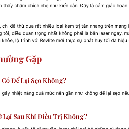
ảm thấy châm chích nhẹ như kiến cắn. Đây là cảm giác hoàn
 chị đã thử qua rất nhiều loại kem trị tàn nhang trên mạng 
 tôi, điều quan trọng nhất không phải là bắn laser ngay, m
khỏe, lộ trình với Revlite mới thực sự phát huy tối đa hiệu
Thường Gặp
e Có Để Lại Sẹo Không?
 gây nhiệt năng quá mức nên gần như không để lại sẹo nế
 Lại Sau Khi Điều Trị Không?
nhang là yếu tố di truyền, laser chỉ loại bỏ những gì đang 