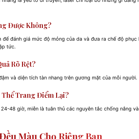
ang Được Không?
 để đánh giá mức độ mỏng của da và đưa ra chế độ phục 
ập tức.
Quả Rõ Rệt?
đậm và diện tích tàn nhang trên gương mặt của mỗi người.
ó Thể Trang Điểm Lại?
24-48 giờ, miễn là tuân thủ các nguyên tắc chống nắng và
 Đều Màu Cho Riêng Bạn