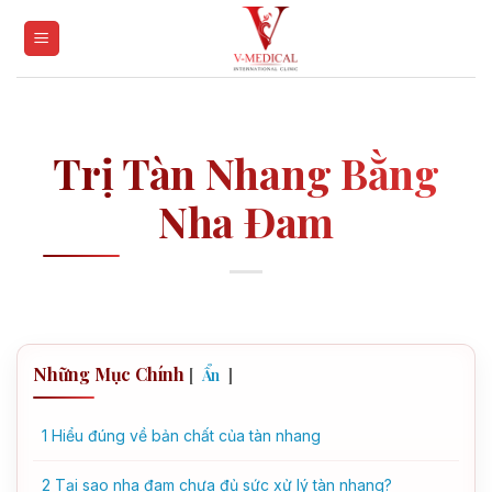
Skip
to
content
Trị Tàn Nhang Bằng
Nha Đam
Những Mục Chính
[
]
Ẩn
1
Hiểu đúng về bản chất của tàn nhang
2
Tại sao nha đam chưa đủ sức xử lý tàn nhang?