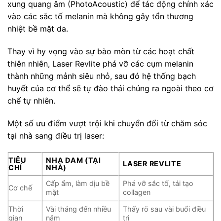
xung quang âm (PhotoAcoustic) để tác động chính xác
vào các sắc tố melanin mà không gây tổn thương
nhiệt bề mặt da.
Thay vì hy vọng vào sự bào mòn từ các hoạt chất
thiên nhiên, Laser Revlite phá vỡ các cụm melanin
thành những mảnh siêu nhỏ, sau đó hệ thống bạch
huyết của cơ thể sẽ tự đào thải chúng ra ngoài theo cơ
chế tự nhiên.
Một số ưu điểm vượt trội khi chuyển đổi từ chăm sóc
tại nhà sang điều trị laser:
TIÊU
NHA ĐAM (TẠI
LASER REVLITE
CHÍ
NHÀ)
Cấp ẩm, làm dịu bề
Phá vỡ sắc tố, tái tạo
Cơ chế
mặt
collagen
Thời
Vài tháng đến nhiều
Thấy rõ sau vài buổi điều
gian
năm
trị