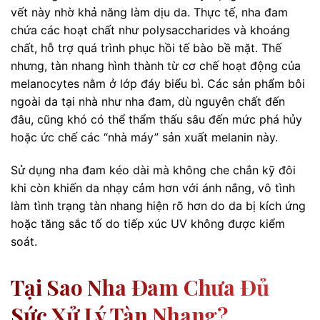
vết này nhờ khả năng làm dịu da. Thực tế, nha đam
chứa các hoạt chất như polysaccharides và khoáng
chất, hỗ trợ quá trình phục hồi tế bào bề mặt. Thế
nhưng, tàn nhang hình thành từ cơ chế hoạt động của
melanocytes nằm ở lớp đáy biểu bì. Các sản phẩm bôi
ngoài da tại nhà như nha đam, dù nguyên chất đến
đâu, cũng khó có thể thẩm thấu sâu đến mức phá hủy
hoặc ức chế các “nhà máy” sản xuất melanin này.
Sử dụng nha đam kéo dài mà không che chắn kỹ đôi
khi còn khiến da nhạy cảm hơn với ánh nắng, vô tình
làm tình trạng tàn nhang hiện rõ hơn do da bị kích ứng
hoặc tăng sắc tố do tiếp xúc UV không được kiểm
soát.
Tại Sao Nha Đam Chưa Đủ
Sức Xử Lý Tàn Nhang?