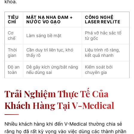
khoa.
TIÊU
MẶT NẠ NHA ĐAM +
CÔNG NGHỆ
CHÍ
NƯỚC VO GẠO
LASER REVLITE
Cơ
Phá vỡ hắc sắc tố
Làm sáng bề mặt
chế
từ gốc
Thời
Cần duy trì liên tục, khó
Liệu trình rõ ràng,
gian
thấy rõ
kết quả nhanh
Độ an
Dễ gây kích ứng/bắt nắng
Kiểm soát bởi
toàn
nếu dùng sai
chuyên gia
Trải Nghiệm Thực Tế Của
Khách Hàng Tại V-Medical
Nhiều khách hàng khi đến V-Medical thường chia sẻ
rằng họ đã rất kỳ vọng vào việc dùng các thành phần