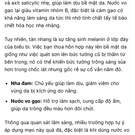
và axit salicylic nhẹ, giúp làm dịu bề mặt da. Nước vo
gạo lại giàu vitamin nhóm B, đặc biệt là cám gạo có
khả năng làm sáng da tức thì nhờ tính chất tẩy tế bào
chết hóa học nhẹ nhàng.
Tuy nhiên, tàn nhang là sự tăng sinh melanin ở lớp đáy
của biểu bì. Việc bạn thoa hỗn hợp này lên bề mặt da
giống như việc quét sơn lên bức tường cũ bị thấm từ
bên trong; nó có thể khiến bức tường trông sáng sủa
hơn trong chốc lát nhưng gốc rễ sự cố vẫn nằm đó.
Nha đam:
Chủ yếu giúp làm dịu, giảm viêm cho
vùng da bị kích ứng do nắng.
Nước vo gạo:
Hỗ trợ làm sạch, cung cấp độ ẩm,
giúp da trông đều màu hơn đôi chút.
Thông qua quan sát lâm sàng, nhiều trường hợp tự ý
áp dụng mẹo này quá đà, đặc biệt là khi dùng nước vo