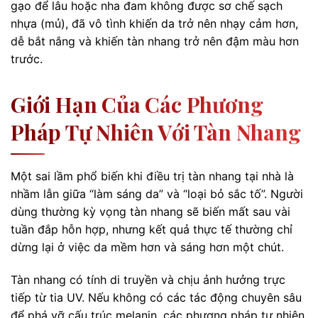
gạo để lâu hoặc nha đam không được sơ chế sạch
nhựa (mủ), đã vô tình khiến da trở nên nhạy cảm hơn,
dễ bắt nắng và khiến tàn nhang trở nên đậm màu hơn
trước.
Giới Hạn Của Các Phương
Pháp Tự Nhiên Với Tàn Nhang
Một sai lầm phổ biến khi điều trị tàn nhang tại nhà là
nhầm lẫn giữa “làm sáng da” và “loại bỏ sắc tố”. Người
dùng thường kỳ vọng tàn nhang sẽ biến mất sau vài
tuần đắp hỗn hợp, nhưng kết quả thực tế thường chỉ
dừng lại ở việc da mềm hơn và sáng hơn một chút.
Tàn nhang có tính di truyền và chịu ảnh hưởng trực
tiếp từ tia UV. Nếu không có các tác động chuyên sâu
để phá vỡ cấu trúc melanin, các phương pháp tự nhiên