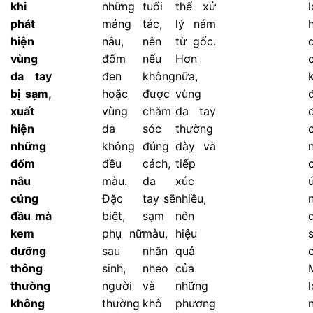
khi
những
tuổi
thể xử
phát
mảng
tác,
lý nám
hiện
nâu,
nên
từ gốc.
vùng
đốm
nếu
Hơn
da tay
đen
không
nữa,
bị sạm,
hoặc
được
vùng
xuất
vùng
chăm
da tay
hiện
da
sóc
thường
những
không
đúng
dày và
đốm
đều
cách,
tiếp
nâu
màu.
da
xúc
cứng
Đặc
tay sẽ
nhiều,
đầu mà
biệt,
sạm
nên
kem
phụ nữ
màu,
hiệu
s
dưỡng
sau
nhăn
quả
thông
sinh,
nheo
của
thường
người
và
những
l
không
thường
khô
phương