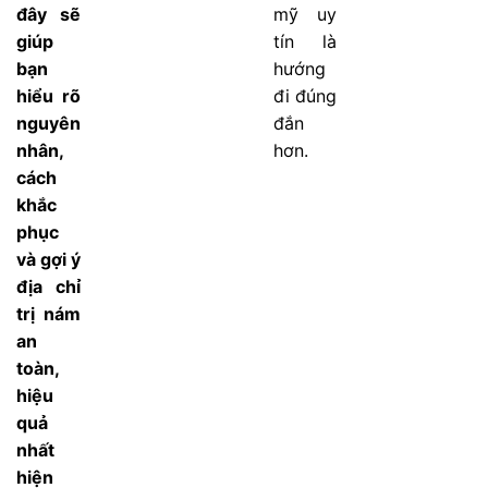
đây sẽ
mỹ uy
giúp
tín là
bạn
hướng
hiểu rõ
đi đúng
nguyên
đắn
nhân,
hơn.
cách
khắc
phục
và gợi ý
địa chỉ
trị nám
an
toàn,
hiệu
quả
nhất
hiện