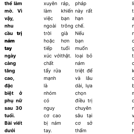
thể làm
xuyên
ráp,
pháp
mờ. Vì
làm
khiến
này rất
t
vậy,
việc
bạn
hạn
a
nhu
ngoài
trông
chế.
cầu
trị
trời
già
Nếu
nám
hoặc
hơn
bạn
tay
tiếp
tuổi
muốn
ngày
xúc với
thật.
loại bỏ
càng
chất
nám
tăng
tẩy rửa
triệt để
cao,
mạnh
và lâu
đặc
là
dài, lựa
biệt ở
nhóm
chọn
phụ nữ
có
điều trị
sau 30
nguy
chuyên
tuổi.
cơ cao
sâu tại
Bài viết
bị nám
cơ sở
dưới
tay.
thẩm