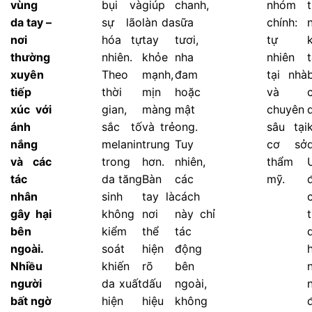
vùng
bụi và
giúp
chanh,
nhóm
da tay –
sự lão
làn da
sữa
chính:
nơi
hóa tự
tay
tươi,
tự
thường
nhiên.
khỏe
nha
nhiên
xuyên
Theo
mạnh,
đam
tại nhà
tiếp
thời
mịn
hoặc
và
xúc với
gian,
màng
mật
chuyên
ánh
sắc tố
và trẻ
ong.
sâu tại
nắng
melanin
trung
Tuy
cơ sở
và các
trong
hơn.
nhiên,
thẩm
tác
da tăng
Bàn
các
mỹ.
nhân
sinh
tay là
cách
gây hại
không
nơi
này chỉ
bên
kiểm
thể
tác
ngoài.
soát
hiện
động
h
Nhiều
khiến
rõ
bên
người
da xuất
dấu
ngoài,
bất ngờ
hiện
hiệu
không