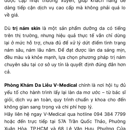
được cập nhật thường xuyên, giúp khách hàng dễ
dàng tiếp cận dịch vụ cao cấp mà không phải quá lo
về giá.
Dù
trị nám skin
là một sản phẩm dưỡng da có tiếng
trên thị trường, nhưng hiệu quả thực tế vẫn chỉ dừng
lại ở mức hỗ trợ, chưa đủ để xử lý dứt điểm tình trạng
nám sâu, nám lâu năm. Để đạt được làn da sáng mịn,
đều màu và khỏe mạnh, lựa chọn phương pháp trị nám
chuyên sâu tại cơ sở uy tín là quyết định đúng đắn hơn
cả.
Phòng Khám Da Liễu V-Medical
chính là nơi hội tụ đủ
yếu tố cho hành trình lấy lại làn da mơ ước – từ bác sĩ
giỏi, dịch vụ an toàn, quy trình chuẩn y khoa cho đến
không gian sang trọng và chi phí hợp lý.
Hãy liên hệ ngay V-Medical qua hotline 094 384 7799
hoặc đến trực tiếp tại 57A Trần Quốc Thảo, Phường
Xuân Hòa, TP.HCM và 68 Lê Văn Hưu, Phường Cửa