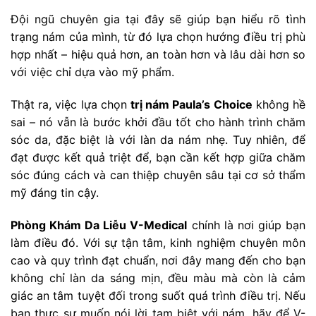
Đội ngũ chuyên gia tại đây sẽ giúp bạn hiểu rõ tình
trạng nám của mình, từ đó lựa chọn hướng điều trị phù
hợp nhất – hiệu quả hơn, an toàn hơn và lâu dài hơn so
với việc chỉ dựa vào mỹ phẩm.
Thật ra, việc lựa chọn
trị nám Paula’s Choice
không hề
sai – nó vẫn là bước khởi đầu tốt cho hành trình chăm
sóc da, đặc biệt là với làn da nám nhẹ. Tuy nhiên, để
đạt được kết quả triệt để, bạn cần kết hợp giữa chăm
sóc đúng cách và can thiệp chuyên sâu tại cơ sở thẩm
mỹ đáng tin cậy.
Phòng Khám Da Liễu V-Medical
chính là nơi giúp bạn
làm điều đó. Với sự tận tâm, kinh nghiệm chuyên môn
cao và quy trình đạt chuẩn, nơi đây mang đến cho bạn
không chỉ làn da sáng mịn, đều màu mà còn là cảm
giác an tâm tuyệt đối trong suốt quá trình điều trị. Nếu
bạn thực sự muốn nói lời tạm biệt với nám, hãy để V-