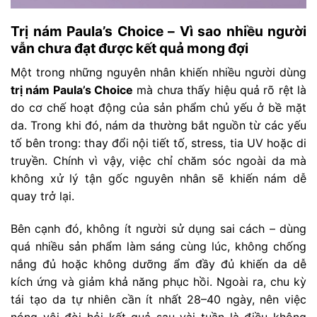
Trị nám Paula’s Choice – Vì sao nhiều người
vẫn chưa đạt được kết quả mong đợi
Một trong những nguyên nhân khiến nhiều người dùng
trị nám Paula’s Choice
mà chưa thấy hiệu quả rõ rệt là
do cơ chế hoạt động của sản phẩm chủ yếu ở bề mặt
da. Trong khi đó, nám da thường bắt nguồn từ các yếu
tố bên trong: thay đổi nội tiết tố, stress, tia UV hoặc di
truyền. Chính vì vậy, việc chỉ chăm sóc ngoài da mà
không xử lý tận gốc nguyên nhân sẽ khiến nám dễ
quay trở lại.
Bên cạnh đó, không ít người sử dụng sai cách – dùng
quá nhiều sản phẩm làm sáng cùng lúc, không chống
nắng đủ hoặc không dưỡng ẩm đầy đủ khiến da dễ
kích ứng và giảm khả năng phục hồi. Ngoài ra, chu kỳ
tái tạo da tự nhiên cần ít nhất 28–40 ngày, nên việc
nóng vội đòi hỏi kết quả sau vài tuần là điều không