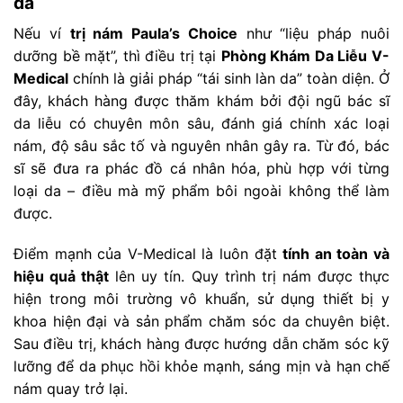
da
Nếu ví
trị nám Paula’s Choice
như “liệu pháp nuôi
dưỡng bề mặt”, thì điều trị tại
Phòng Khám Da Liễu V-
Medical
chính là giải pháp “tái sinh làn da” toàn diện. Ở
đây, khách hàng được thăm khám bởi đội ngũ bác sĩ
da liễu có chuyên môn sâu, đánh giá chính xác loại
nám, độ sâu sắc tố và nguyên nhân gây ra. Từ đó, bác
sĩ sẽ đưa ra phác đồ cá nhân hóa, phù hợp với từng
loại da – điều mà mỹ phẩm bôi ngoài không thể làm
được.
Điểm mạnh của V-Medical là luôn đặt
tính an toàn và
hiệu quả thật
lên uy tín. Quy trình trị nám được thực
hiện trong môi trường vô khuẩn, sử dụng thiết bị y
khoa hiện đại và sản phẩm chăm sóc da chuyên biệt.
Sau điều trị, khách hàng được hướng dẫn chăm sóc kỹ
lưỡng để da phục hồi khỏe mạnh, sáng mịn và hạn chế
nám quay trở lại.