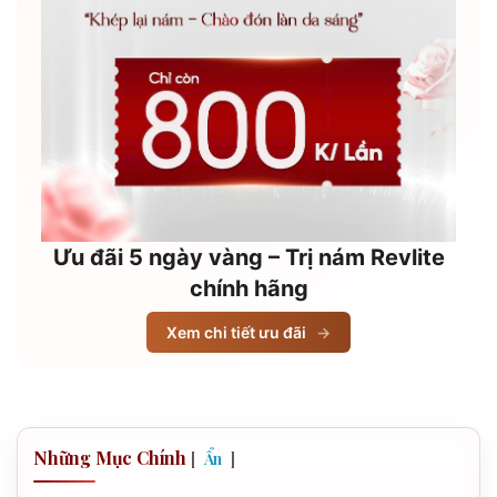
Ưu đãi 5 ngày vàng – Trị nám Revlite
chính hãng
Xem chi tiết ưu đãi
→
Những Mục Chính
[
]
Ẩn