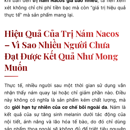
khi bàn đến
trị nám Nacos giá bao nhiêu
, ta nên xem
xét không chỉ chi phí tiền bạc mà còn “giá trị hiệu quả
thực tế” mà sản phẩm mang lại.
Hiệu Quả Của Trị Nám Nacos
– Vì Sao Nhiều Người Chưa
Đạt Được Kết Quả Như Mong
Muốn
Thực tế, nhiều người sau một thời gian sử dụng vẫn
nhận thấy nám quay lại hoặc chỉ giảm phần nào. Điều
này không có nghĩa là sản phẩm kém chất lượng, mà
do
giới hạn tự nhiên của cơ chế bôi ngoài da
. Nám là
kết quả của sự tăng sinh melanin dưới tác động của
nội tiết, ánh nắng và lão hóa tế bào, do đó chỉ dùng
sản phẩm thoa ngoài sẽ không đủ để triệt tiêu nguyên