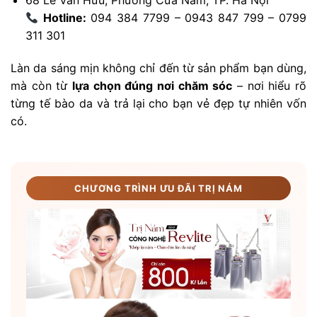
68 Lê Văn Hưu, Phường Cửa Nam, TP. Hà Nội
Hotline:
094 384 7799 – 0943 847 799 – 0799
311 301
Làn da sáng mịn không chỉ đến từ sản phẩm bạn dùng,
mà còn từ
lựa chọn đúng nơi chăm sóc
– nơi hiểu rõ
từng tế bào da và trả lại cho bạn vẻ đẹp tự nhiên vốn
có.
CHƯƠNG TRÌNH ƯU ĐÃI TRỊ NÁM