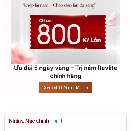
Ưu đãi 5 ngày vàng – Trị nám Revlite
chính hãng
Xem chi tiết ưu đãi
→
Những Mục Chính
[
]
Ẩn