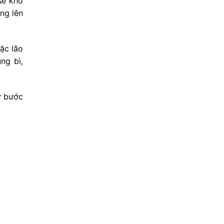
sẽ khó
ng lên
oặc lão
ng bì,
ư bước