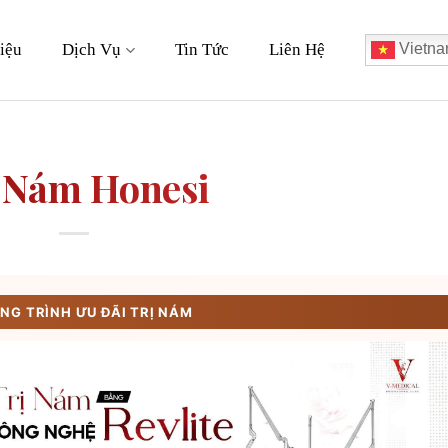
iệu
Dịch Vụ
Tin Tức
Liên Hệ
Vietna
 Nám Honesi
G TRÌNH ƯU ĐÃI TRỊ NÁM