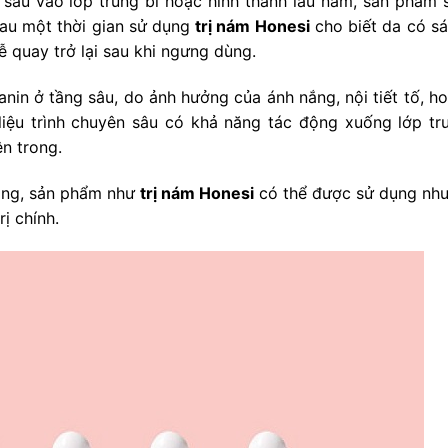
 sâu vào lớp trung bì hoặc hình thành lâu năm, sản phẩm 
sau một thời gian sử dụng
trị nám Honesi
cho biết da có sá
quay trở lại sau khi ngưng dùng.
anin ở tầng sâu, do ảnh hưởng của ánh nắng, nội tiết tố, h
 liệu trình chuyên sâu có khả năng tác động xuống lớp tru
ên trong.
rằng, sản phẩm như
trị nám Honesi
có thể được sử dụng nh
ị chính.