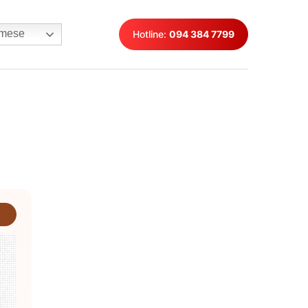
mese
Hotline:
094 384 7799