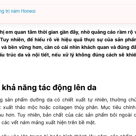
ng trị nám Honesi
hị em quan tâm thời gian gần đây, nhờ quảng cáo rầm rộ 
uy nhiên, để hiểu rõ về hiệu quả thực sự của sản phẩ
 và bền vững hơn, cần có cái nhìn khách quan và đúng đắ
u trúc da và nội tiết, nếu xử lý không đúng cách sẽ khiế
à khả năng tác động lên da
 sản phẩm dưỡng da có chiết xuất tự nhiên, thường ch
t xuất thảo mộc hoặc collagen thủy phân. Mục tiêu chính 
àu hơn. Tuy nhiên, bản chất của các sản phẩm bôi ngoài 
ơi các vết nám mảng xuất hiện trên bề mặt.