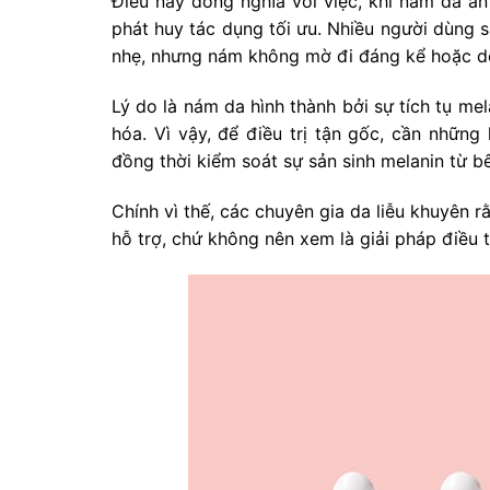
Điều này đồng nghĩa với việc, khi nám đã ăn
phát huy tác dụng tối ưu. Nhiều người dùng 
nhẹ, nhưng nám không mờ đi đáng kể hoặc dễ 
Lý do là nám da hình thành bởi sự tích tụ mel
hóa. Vì vậy, để điều trị tận gốc, cần những
đồng thời kiểm soát sự sản sinh melanin từ b
Chính vì thế, các chuyên gia da liễu khuyên 
hỗ trợ, chứ không nên xem là giải pháp điều tr