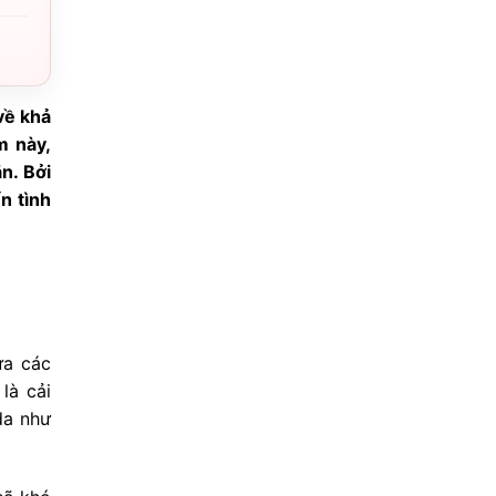
về khả
m này,
n. Bởi
n tình
ứa các
là cải
da như