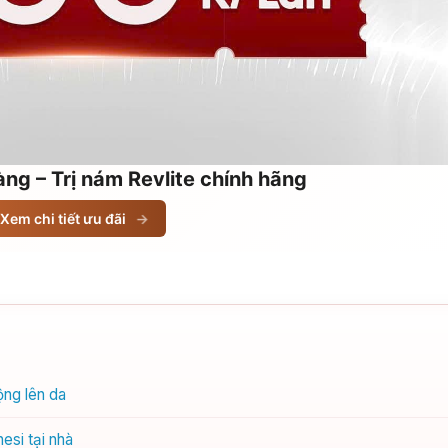
ng – Trị nám Revlite chính hãng
Xem chi tiết ưu đãi
→
ộng lên da
esi tại nhà