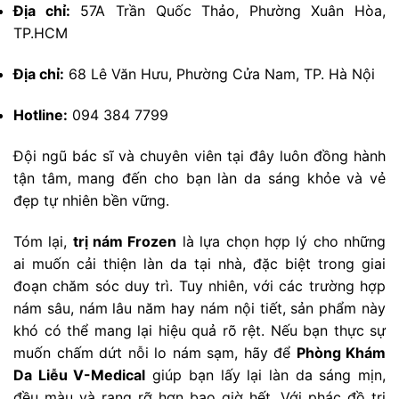
Địa chỉ:
57A Trần Quốc Thảo, Phường Xuân Hòa,
TP.HCM
Địa chỉ:
68 Lê Văn Hưu, Phường Cửa Nam, TP. Hà Nội
Hotline:
094 384 7799
Đội ngũ bác sĩ và chuyên viên tại đây luôn đồng hành
tận tâm, mang đến cho bạn làn da sáng khỏe và vẻ
đẹp tự nhiên bền vững.
Tóm lại,
trị nám Frozen
là lựa chọn hợp lý cho những
ai muốn cải thiện làn da tại nhà, đặc biệt trong giai
đoạn chăm sóc duy trì. Tuy nhiên, với các trường hợp
nám sâu, nám lâu năm hay nám nội tiết, sản phẩm này
khó có thể mang lại hiệu quả rõ rệt. Nếu bạn thực sự
muốn chấm dứt nỗi lo nám sạm, hãy để
Phòng Khám
Da Liễu V-Medical
giúp bạn lấy lại làn da sáng mịn,
đều màu và rạng rỡ hơn bao giờ hết. Với phác đồ trị