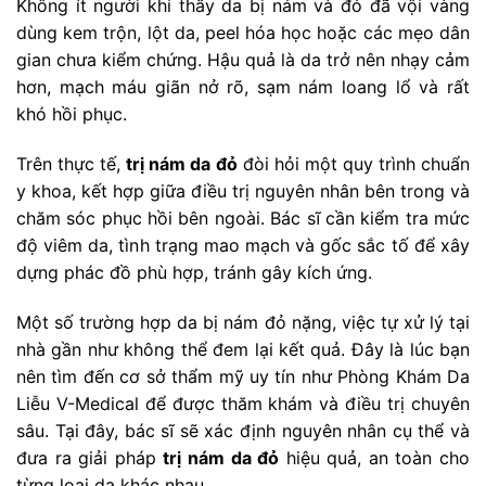
Không ít người khi thấy da bị nám và đỏ đã vội vàng
dùng kem trộn, lột da, peel hóa học hoặc các mẹo dân
gian chưa kiểm chứng. Hậu quả là da trở nên nhạy cảm
hơn, mạch máu giãn nở rõ, sạm nám loang lổ và rất
khó hồi phục.
Trên thực tế,
trị nám da đỏ
đòi hỏi một quy trình chuẩn
y khoa, kết hợp giữa điều trị nguyên nhân bên trong và
chăm sóc phục hồi bên ngoài. Bác sĩ cần kiểm tra mức
độ viêm da, tình trạng mao mạch và gốc sắc tố để xây
dựng phác đồ phù hợp, tránh gây kích ứng.
Một số trường hợp da bị nám đỏ nặng, việc tự xử lý tại
nhà gần như không thể đem lại kết quả. Đây là lúc bạn
nên tìm đến cơ sở thẩm mỹ uy tín như Phòng Khám Da
Liễu V-Medical để được thăm khám và điều trị chuyên
sâu. Tại đây, bác sĩ sẽ xác định nguyên nhân cụ thể và
đưa ra giải pháp
trị nám da đỏ
hiệu quả, an toàn cho
từng loại da khác nhau.