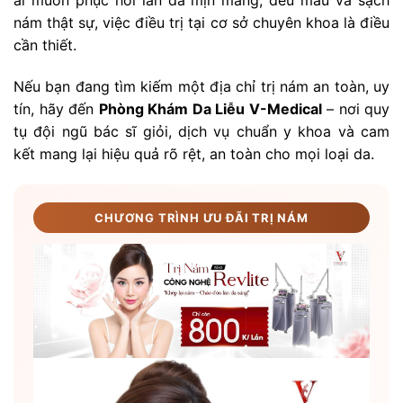
ai muốn phục hồi làn da mịn màng, đều màu và sạch
nám thật sự, việc điều trị tại cơ sở chuyên khoa là điều
cần thiết.
Nếu bạn đang tìm kiếm một địa chỉ trị nám an toàn, uy
tín, hãy đến
Phòng Khám Da Liễu V-Medical
– nơi quy
tụ đội ngũ bác sĩ giỏi, dịch vụ chuẩn y khoa và cam
kết mang lại hiệu quả rõ rệt, an toàn cho mọi loại da.
CHƯƠNG TRÌNH ƯU ĐÃI TRỊ NÁM