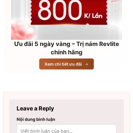
Ưu đãi 5 ngày vàng – Trị nám Revlite
chính hãng
Xem chi tiết ưu đãi
→
Leave a Reply
Nội dung bình luận