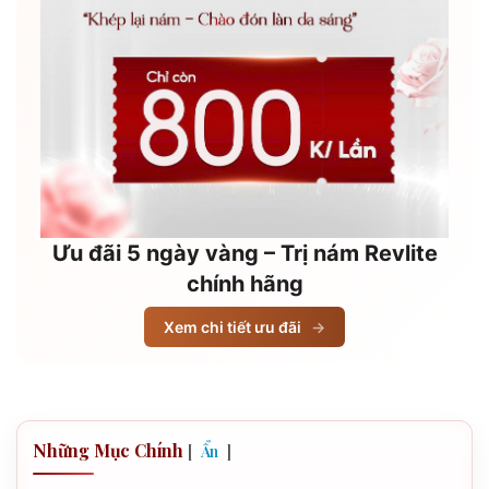
Ưu đãi 5 ngày vàng – Trị nám Revlite
chính hãng
Xem chi tiết ưu đãi
→
Những Mục Chính
[
]
Ẩn