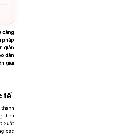
y càng
g pháp
n giản
ẹo dân
n giải
 tế
 thành
g dịch
t xuất
ng các