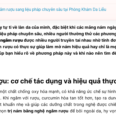
gâm rượu sang liệu pháp chuyên sâu tại Phòng Khám Da Liễu
 tự ti về làn da của mình, đặc biệt khi các mảng nám ngà
 liệu pháp chuyên sâu, nhiều người thường thử các phươn
ệ ngâm rượu
được nhiều người truyền tai nhau nhờ tính đơ
m rượu có thực sự giúp làm mờ nám hiệu quả hay chỉ là m
giúp bạn hiểu rõ về phương pháp này và khi nào nên tìm đế
u: cơ chế tác dụng và hiệu quả thực
 một chất chống oxy hóa mạnh, có khả năng ức chế sự hình
 Khi ngâm với rượu, curcumin hòa tan tốt hơn, tạo ra dun
át khuẩn nhẹ và giúp các dưỡng chất trong nghệ được chiế
chọn
trị nám bằng nghệ ngâm rượu
để bôi ngoài da, hy vọ