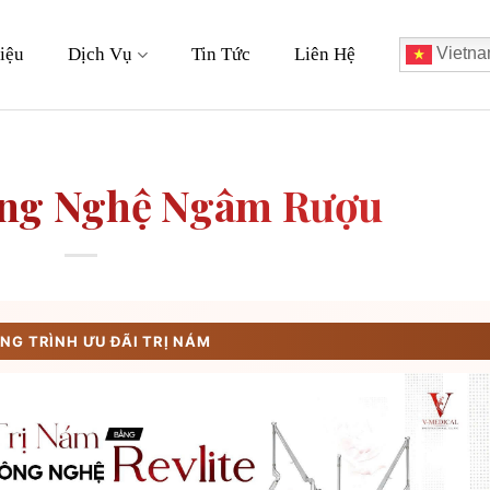
iệu
Dịch Vụ
Tin Tức
Liên Hệ
Vietna
ằng Nghệ Ngâm Rượu
G TRÌNH ƯU ĐÃI TRỊ NÁM