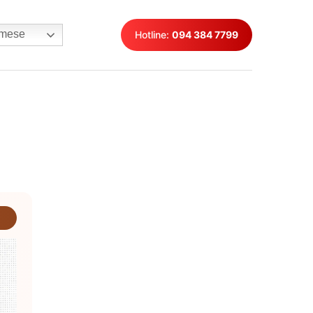
mese
Hotline:
094 384 7799