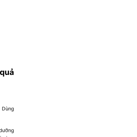
 quả
. Dùng
 dưỡng