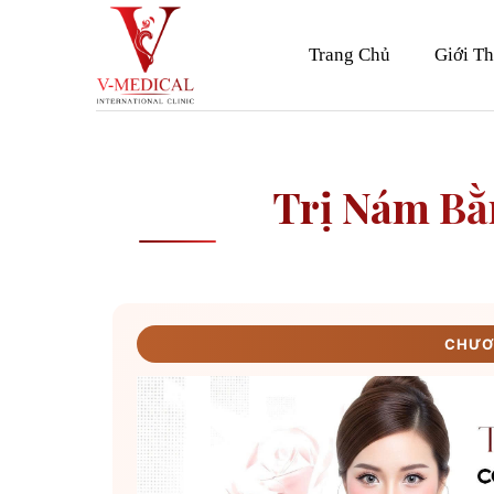
Skip
to
Trang Chủ
Giới Th
content
Trị Nám B
CHƯƠN