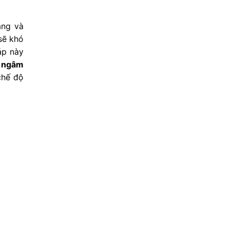
àng và
sẽ khó
áp này
ệ ngâm
chế độ