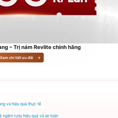
ng – Trị nám Revlite chính hãng
Xem chi tiết ưu đãi
→
ng và hiệu quả thực tế
ệ ngâm rượu hiệu quả và an toàn